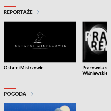
REPORTAŻE
Ostatni Mistrzowie
Pracownia re
Wiśniewskieg
POGODA