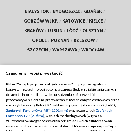
BIAŁYSTOK
/
BYDGOSZCZ
/
GDAŃSK
/
GORZÓW WLKP.
/
KATOWICE
/
KIELCE
/
KRAKÓW
/
LUBLIN
/
ŁÓDŹ
/
OLSZTYN
/
OPOLE
/
POZNAŃ
/
RZESZÓW
/
SZCZECIN
/
WARSZAWA
/
WROCŁAW
Szanujemy Twoją prywatność
Dołącz do nas:
Kliknij "Akceptuję i przechodzę do serwisu", aby wyrazić zgody na
korzystanie z technologii automatycznego śledzenia i zbierania danych,
TVP
dostęp do informacji na Twoim urządzeniu końcowym i ich
Abonament TVP
przechowywanie oraz na przetwarzanie Twoich danych osobowych przez
Regulamin TVP
nas, czyli Telewizję Polską S.A. w likwidacji (zwaną dalej również „TVP”),
Emisja w TVP
Zaufanych Partnerów z IAB* (1201 firm)
oraz pozostałych
Zaufanych
Polityka prywatności
Partnerów TVP (93 firm)
, w celach marketingowych (w tym do
Centrum informacji TVP
Moje zgody
zautomatyzowanego dopasowania reklam do Twoich zainteresowań i
mierzenia ich skuteczności) i pozostałych, które wskazujemy poniżej, a
Naziemna Telewizja Cyfrowa
Pomoc