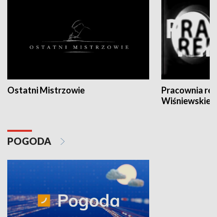
Ostatni Mistrzowie
Pracownia re
Wiśniewskieg
POGODA