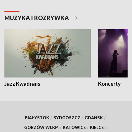
MUZYKA I ROZRYWKA
Jazz Kwadrans
Koncerty
BIAŁYSTOK
/
BYDGOSZCZ
/
GDAŃSK
/
GORZÓW WLKP.
/
KATOWICE
/
KIELCE
/