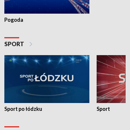
Pogoda
SPORT
Sport po łódzku
Sport