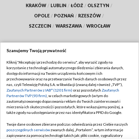
KRAKÓW
/
LUBLIN
/
ŁÓDŹ
/
OLSZTYN
/
OPOLE
/
POZNAŃ
/
RZESZÓW
/
SZCZECIN
/
WARSZAWA
/
WROCŁAW
Szanujemy Twoją prywatność
Dołącz do nas:
Kliknij "Akceptuję i przechodzę do serwisu", aby wyrazić zgody na
korzystanie z technologii automatycznego śledzenia i zbierania danych,
TVP
dostęp do informacji na Twoim urządzeniu końcowym i ich
Abonament TVP
przechowywanie oraz na przetwarzanie Twoich danych osobowych przez
Regulamin TVP
nas, czyli Telewizję Polską S.A. w likwidacji (zwaną dalej również „TVP”),
Emisja w TVP
Zaufanych Partnerów z IAB* (1201 firm)
oraz pozostałych
Zaufanych
Polityka prywatności
Partnerów TVP (93 firm)
, w celach marketingowych (w tym do
Centrum informacji TVP
Moje zgody
zautomatyzowanego dopasowania reklam do Twoich zainteresowań i
mierzenia ich skuteczności) i pozostałych, które wskazujemy poniżej, a
Naziemna Telewizja Cyfrowa
Pomoc
także zgody na udostępnianie przez nas identyfikatora PPID do Google.
Sklep TVP
Biuro reklamy
Twoje dane osobowe zbierane podczas odwiedzania przez Ciebie naszych
Rada Programowa
poszczególnych serwisów
zwanych dalej „Portalem”, w tym informacje
Kontakt
zapisywane za pomocą technologii takich jak: pliki cookie, sygnalizatory
System NOS