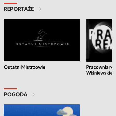
REPORTAŻE
Ostatni Mistrzowie
Pracownia re
Wiśniewskieg
POGODA