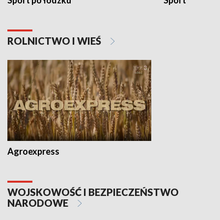
Sport po łódzku
Sport
ROLNICTWO I WIEŚ
Agroexpress
WOJSKOWOŚĆ I BEZPIECZEŃSTWO
NARODOWE