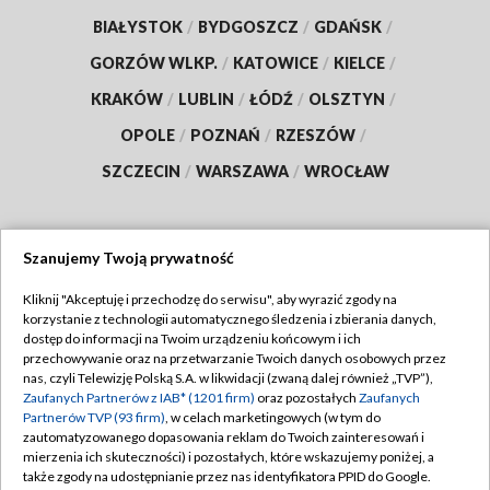
BIAŁYSTOK
/
BYDGOSZCZ
/
GDAŃSK
/
GORZÓW WLKP.
/
KATOWICE
/
KIELCE
/
KRAKÓW
/
LUBLIN
/
ŁÓDŹ
/
OLSZTYN
/
OPOLE
/
POZNAŃ
/
RZESZÓW
/
SZCZECIN
/
WARSZAWA
/
WROCŁAW
Szanujemy Twoją prywatność
Dołącz do nas:
Kliknij "Akceptuję i przechodzę do serwisu", aby wyrazić zgody na
korzystanie z technologii automatycznego śledzenia i zbierania danych,
TVP
dostęp do informacji na Twoim urządzeniu końcowym i ich
Abonament TVP
przechowywanie oraz na przetwarzanie Twoich danych osobowych przez
Regulamin TVP
nas, czyli Telewizję Polską S.A. w likwidacji (zwaną dalej również „TVP”),
Emisja w TVP
Zaufanych Partnerów z IAB* (1201 firm)
oraz pozostałych
Zaufanych
Polityka prywatności
Partnerów TVP (93 firm)
, w celach marketingowych (w tym do
Centrum informacji TVP
Moje zgody
zautomatyzowanego dopasowania reklam do Twoich zainteresowań i
mierzenia ich skuteczności) i pozostałych, które wskazujemy poniżej, a
Naziemna Telewizja Cyfrowa
Pomoc
także zgody na udostępnianie przez nas identyfikatora PPID do Google.