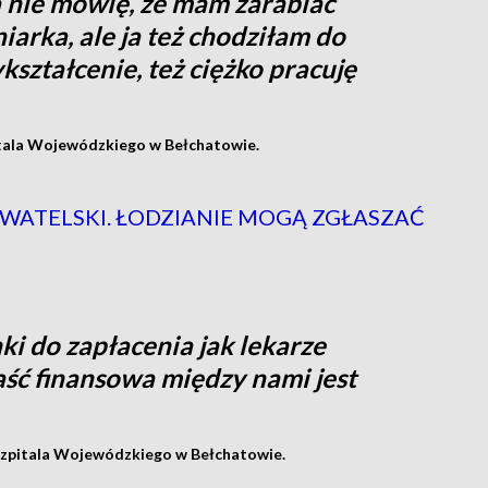
a nie mówię, że mam zarabiać
niarka, ale ja też chodziłam do
kształcenie, też ciężko pracuję
itala Wojewódzkiego w Bełchatowie.
WATELSKI. ŁODZIANIE MOGĄ ZGŁASZAĆ
i do zapłacenia jak lekarze
paść finansowa między nami jest
Szpitala Wojewódzkiego w Bełchatowie.