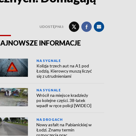
UDOSTĘPNIJ:
AJNOWSZE INFORMACJE
NA SYGNALE
Kolizja trzech aut na A1 pod
Łodzią. Kierowcy muszą liczyć
się z utrudnieniami
NA SYGNALE
Wrócił na miejsce kradzieży
po kolejne części. 38-latek
wpadł w ręce policji [WIDEO]
NA DROGACH
Nowy asfalt na Pabianickiej w
Łodzi. Znamy termin
rozpoczęcia prac