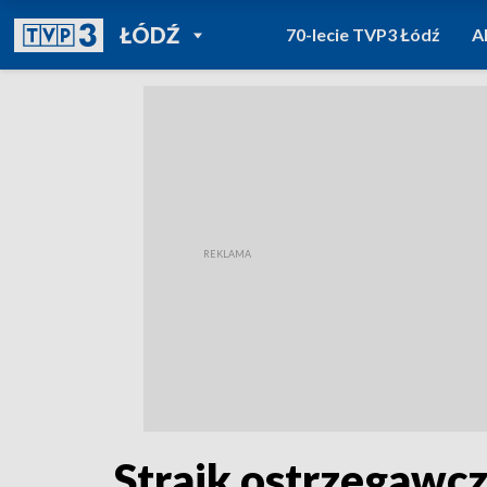
POWRÓT DO
ŁÓDŹ
70-lecie TVP3 Łódź
A
TVP REGIONY
Strajk ostrzegawc