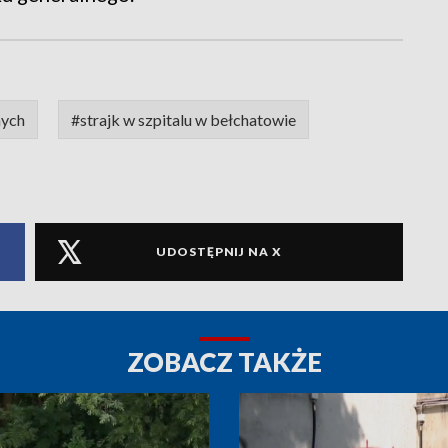
nych
#strajk w szpitalu w bełchatowie
UDOSTĘPNIJ NA X
ZOBACZ TAKŻE