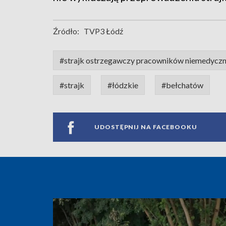
Źródło:
TVP3 Łódź
#strajk ostrzegawczy pracowników niemedycz
#strajk
#łódzkie
#bełchatów
UDOSTĘPNIJ NA FACEBOOKU