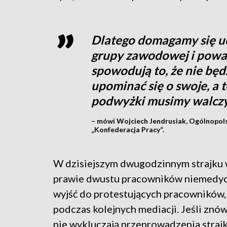
Dlatego domagamy się u
grupy zawodowej i powa
spowodują to, że nie będ
upominać się o swoje, a t
podwyżki musimy walczy
– mówi Wojciech Jendrusiak, Ogólnopo
„Konfederacja Pracy”.
W dzisiejszym dwugodzinnym strajku wz
prawie dwustu pracowników niemedyczn
wyjść do protestujących pracowników, 
podczas kolejnych mediacji. Jeśli znó
nie wykluczają przeprowadzenia straj