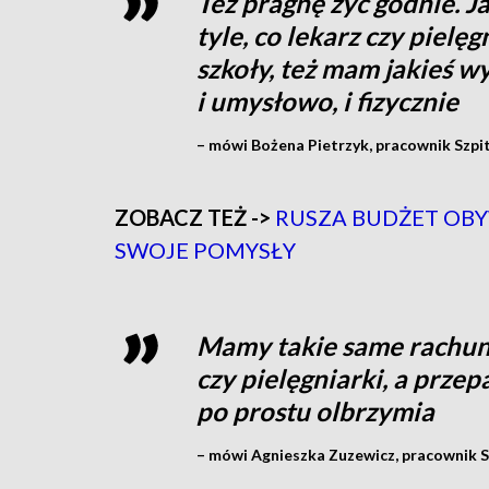
Też pragnę żyć godnie. J
tyle, co lekarz czy pielęg
szkoły, też mam jakieś wy
i umysłowo, i fizycznie
– mówi Bożena Pietrzyk, pracownik Szp
ZOBACZ TEŻ ->
RUSZA BUDŻET OBY
SWOJE POMYSŁY
Mamy takie same rachunk
czy pielęgniarki, a prze
po prostu olbrzymia
– mówi Agnieszka Zuzewicz, pracownik 