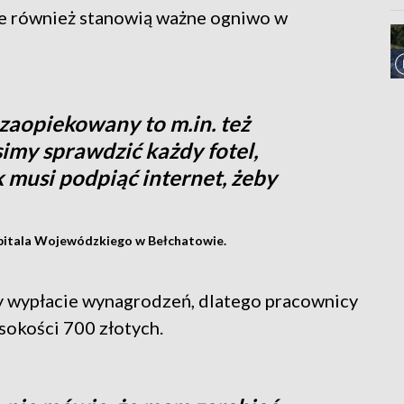
ale również stanowią ważne ogniwo w
zaopiekowany to m.in. też
imy sprawdzić każdy fotel,
 musi podpiąć internet, żeby
pitala Wojewódzkiego w Bełchatowie.
zy wypłacie wynagrodzeń, dlatego pracownicy
okości 700 złotych.