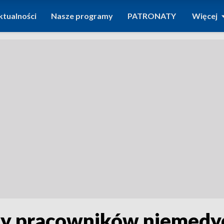
ktualności
Nasze programy
PATRONATY
Więcej
zy pracowników niemedy