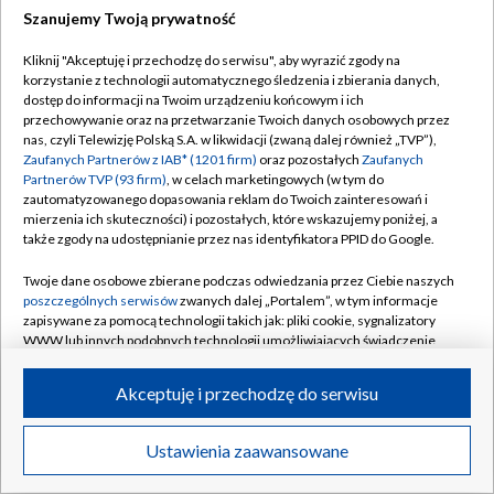
Szanujemy Twoją prywatność
Kliknij "Akceptuję i przechodzę do serwisu", aby wyrazić zgody na
korzystanie z technologii automatycznego śledzenia i zbierania danych,
dostęp do informacji na Twoim urządzeniu końcowym i ich
przechowywanie oraz na przetwarzanie Twoich danych osobowych przez
nas, czyli Telewizję Polską S.A. w likwidacji (zwaną dalej również „TVP”),
Zaufanych Partnerów z IAB* (1201 firm)
oraz pozostałych
Zaufanych
Partnerów TVP (93 firm)
, w celach marketingowych (w tym do
zautomatyzowanego dopasowania reklam do Twoich zainteresowań i
mierzenia ich skuteczności) i pozostałych, które wskazujemy poniżej, a
także zgody na udostępnianie przez nas identyfikatora PPID do Google.
PUBLICYSTYKA
Polityczna dogrywka
Twoje dane osobowe zbierane podczas odwiedzania przez Ciebie naszych
poszczególnych serwisów
zwanych dalej „Portalem”, w tym informacje
zapisywane za pomocą technologii takich jak: pliki cookie, sygnalizatory
WWW lub innych podobnych technologii umożliwiających świadczenie
dopasowanych i bezpiecznych usług, personalizację treści oraz reklam,
udostępnianie funkcji mediów społecznościowych oraz analizowanie
Akceptuję i przechodzę do serwisu
ruchu w Internecie.
Twoje dane osobowe zbierane podczas odwiedzania przez Ciebie
Ustawienia zaawansowane
poszczególnych serwisów
na Portalu, takie jak adresy IP, identyfikatory
Twoich urządzeń końcowych i identyfikatory plików cookie, informacje o