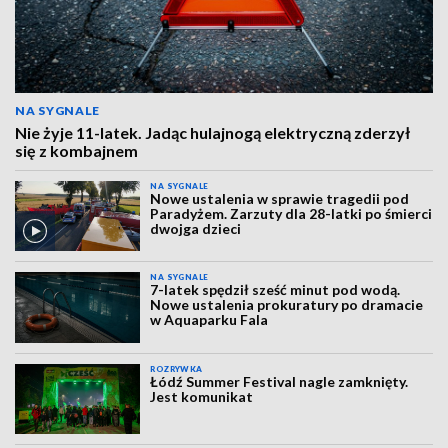
NA SYGNALE
Nie żyje 11-latek. Jadąc hulajnogą elektryczną zderzył
się z kombajnem
NA SYGNALE
Nowe ustalenia w sprawie tragedii pod
Paradyżem. Zarzuty dla 28-latki po śmierci
dwojga dzieci
NA SYGNALE
7-latek spędził sześć minut pod wodą.
Nowe ustalenia prokuratury po dramacie
w Aquaparku Fala
ROZRYWKA
Łódź Summer Festival nagle zamknięty.
Jest komunikat