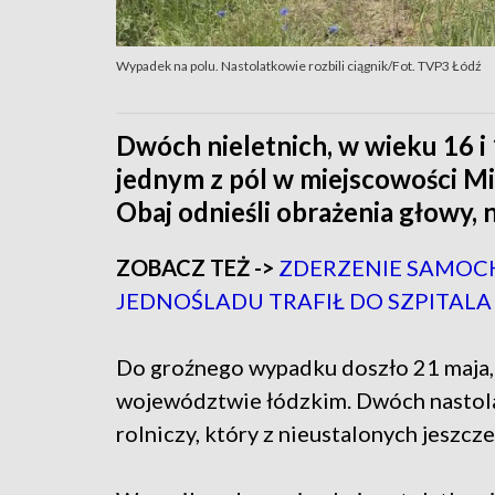
Wypadek na polu. Nastolatkowie rozbili ciągnik/Fot. TVP3 Łódź
Dwóch nieletnich, w wieku 16 i 1
jednym z pól w miejscowości M
Obaj odnieśli obrażenia głowy, 
ZOBACZ TEŻ ->
ZDERZENIE SAMOC
JEDNOŚLADU TRAFIŁ DO SZPITALA
Do groźnego wypadku doszło 21 maja, 
województwie łódzkim. Dwóch nastolat
rolniczy, który z nieustalonych jeszc