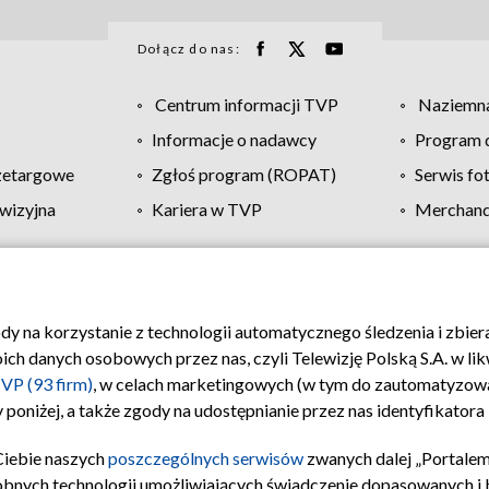
Dołącz do nas:
Centrum informacji TVP
Naziemna
Informacje o nadawcy
Program d
zetargowe
Zgłoś program (ROPAT)
Serwis fo
wizyjna
Kariera w TVP
Merchandi
Polityka prywatności
Moje zgody
Pomoc
Biuro re
ody na korzystanie z technologii automatycznego śledzenia i zbie
 danych osobowych przez nas, czyli Telewizję Polską S.A. w likw
VP (93 firm)
, w celach marketingowych (w tym do zautomatyzow
 poniżej, a także zgody na udostępnianie przez nas identyfikator
Ciebie naszych
poszczególnych serwisów
zwanych dalej „Portalem
obnych technologii umożliwiających świadczenie dopasowanych i be