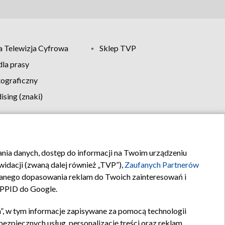
 Telewizja Cyfrowa
Sklep TVP
la prasy
tograficzny
sing (znaki)
klamy
Kontakt
rania danych, dostęp do informacji na Twoim urządzeniu
idacji (zwaną dalej również „TVP”),
Zaufanych Partnerów
anego dopasowania reklam do Twoich zainteresowań i
a PPID do Google.
”, w tym informacje zapisywane za pomocą technologii
zpiecznych usług, personalizację treści oraz reklam,