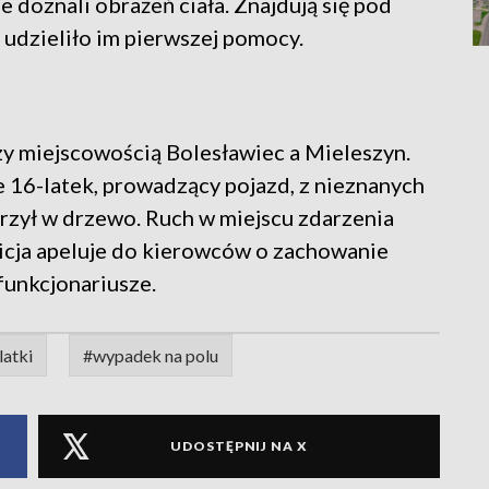
 doznali obrażeń ciała. Znajdują się pod
udzieliło im pierwszej pomocy.
y miejscowością Bolesławiec a Mieleszyn.
że 16-latek, prowadzący pojazd, z nieznanych
erzył w drzewo. Ruch w miejscu zdarzenia
icja apeluje do kierowców o zachowanie
funkcjonariusze.
latki
#wypadek na polu
UDOSTĘPNIJ NA X