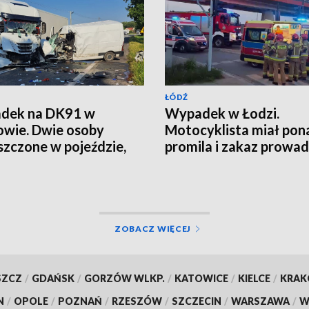
ŁÓDŹ
dek na DK91 w
Wypadek w Łodzi.
owie. Dwie osoby
Motocyklista miał pon
szczone w pojeździe,
promila i zakaz prowad
 nieprzytomna
Pasażerka trafiła do sz
UALIZACJA]
ZOBACZ WIĘCEJ
SZCZ
/
GDAŃSK
/
GORZÓW WLKP.
/
KATOWICE
/
KIELCE
/
KRA
N
/
OPOLE
/
POZNAŃ
/
RZESZÓW
/
SZCZECIN
/
WARSZAWA
/
W