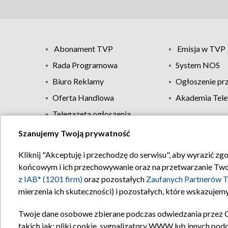
Abonament TVP
Emisja w TVP
Rada Programowa
System NOS
Biuro Reklamy
Ogłoszenie pr
Oferta Handlowa
Akademia Tele
Telegazeta ogłoszenia
Szanujemy Twoją prywatność
Regulamin TVP
Kliknij "Akceptuję i przechodzę do serwisu", aby wyrazić zg
końcowym i ich przechowywanie oraz na przetwarzanie Twoich
z IAB* (1201 firm)
oraz pozostałych
Zaufanych Partnerów T
mierzenia ich skuteczności) i pozostałych, które wskazujemy
Twoje dane osobowe zbierane podczas odwiedzania przez 
takich jak: pliki cookie, sygnalizatory WWW lub innych pod