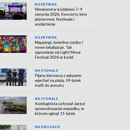
ROZRYWKA
Weekend w Łódzkiem 7–9
sierpnia 2026. Koncerty, kino
plenerowe, festiwale i
wydarzenia
ROZRYWKA
Mappingi, świetlne rzeźby i
nowe lokalizacje. Tak
zapowiada się Light Move
Festival 2026 w Łodzi
NA SYGNALE
Pijany kierowca z zakazem
wjechał na plażę. 59-latek
trafił do aresztu
NA SYGNALE
Kombajnista usłyszał zarzut
spowodowania wypadku, w
którym zginął 11-latek
NA DROGACH