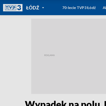
POWRÓT DO
ŁÓDŹ
70-lecie TVP3 Łódź
A
TVP REGIONY
Wypadek na polu. N