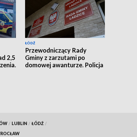
ŁÓDŹ
Przewodniczący Rady
ad 2,5
Gminy z zarzutami po
zenia.
domowej awanturze. Policja
pitala
i prokuratura
interweniowały
KÓW
/
LUBLIN
/
ŁÓDŹ
/
ROCŁAW