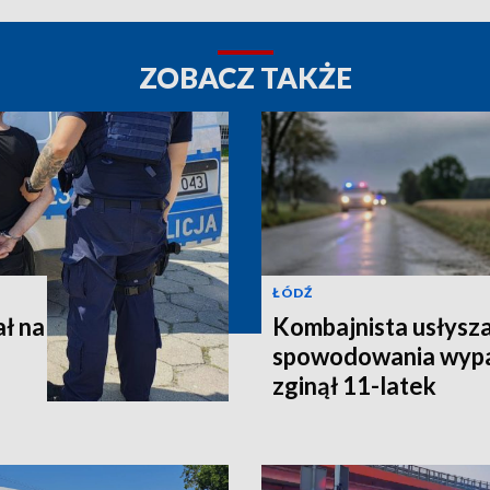
ZOBACZ TAKŻE
ŁÓDŹ
ł na
Kombajnista usłysza
spowodowania wypa
zginął 11-latek