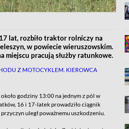
7 lat, rozbiło traktor rolniczy na
ieleszyn, w powiecie wieruszowskim.
na miejscu pracują służby ratunkowe.
HODU Z MOTOCYKLEM. KIEROWCA
około godziny 13:00 na jednym z pól w
ków, 16 i 17-latek prowadziło ciągnik
ze przyczyn uległ poważnemu uszkodzeniu.