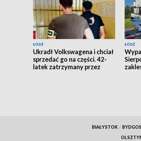
ŁÓDŹ
ŁÓDŹ
Ukradł Volkswagena i chciał
Wypa
sprzedać go na części. 42-
Sierp
latek zatrzymany przez
zakle
policję
jedna
[AKT
BIAŁYSTOK
/
BYDGO
OLSZTY