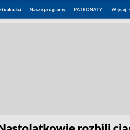
ktualności
Nasze programy
PATRONATY
Więcej
astolatkowie rozbili cią