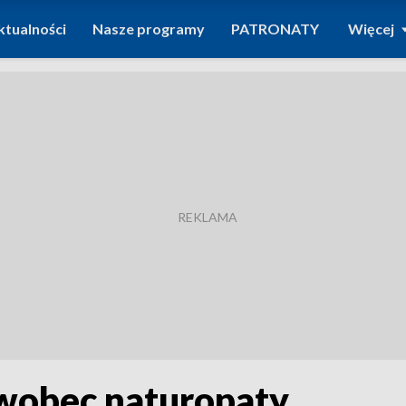
ktualności
Nasze programy
PATRONATY
Więcej
 wobec naturopaty