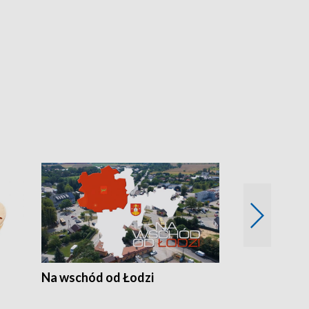
Na wschód od Łodzi
Zimowe szal
Polski