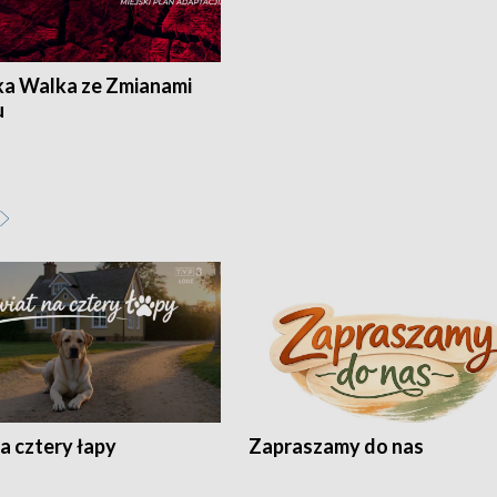
ka Walka ze Zmianami
u
a cztery łapy
Zapraszamy do nas