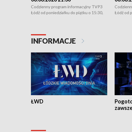
Codzienny program informacyjny TVP3
Codzienn
Łódź od poniedziałku do piątku o 15:30,
Łódź od p
16:30, 18:30 i 21:30. W weekendy o
16:30, 18
18:30 i 21:30.
18:30 i 2
INFORMACJE
ŁWD
Pogoto
zawsze