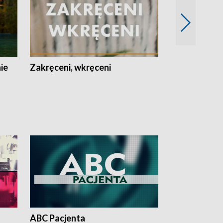
nie
Zakręceni, wkręceni
Skarby Łodzi
ABC Pacjenta