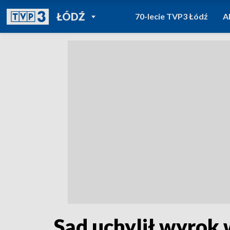
POWRÓT DO
ŁÓDŹ
70-lecie TVP3 Łódź
A
TVP REGIONY
Sąd uchylił wyrok