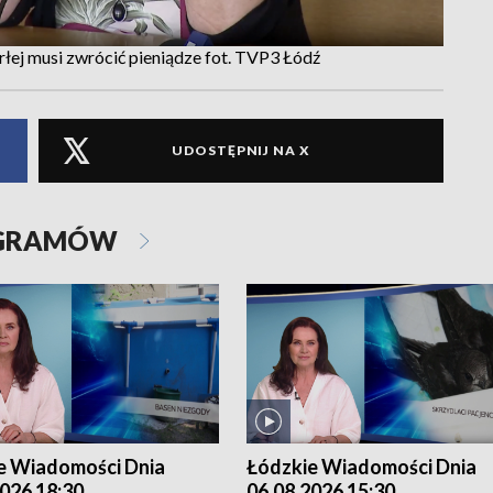
łej musi zwrócić pieniądze fot. TVP3 Łódź
UDOSTĘPNIJ NA X
OGRAMÓW
e Wiadomości Dnia
Łódzkie Wiadomości Dnia
026 18:30
06.08.2026 15:30