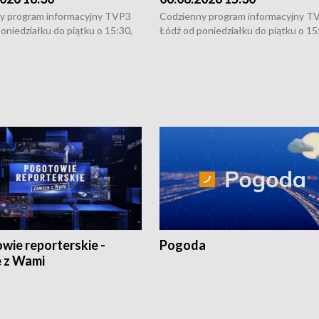
y program informacyjny TVP3
Codzienny program informacyjny T
oniedziałku do piątku o 15:30,
Łódź od poniedziałku do piątku o 15
:30 i 21:30. W weekendy o
16:30, 18:30 i 21:30. W weekendy o
1:30.
18:30 i 21:30.
wie reporterskie -
Pogoda
 z Wami