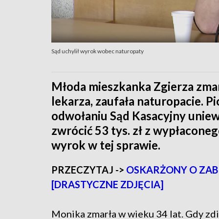
Sąd uchylił wyrok wobec naturopaty
Młoda mieszkanka Zgierza zmarł
lekarza, zaufała naturopacie. P
odwołaniu Sąd Kasacyjny uniewi
zwrócić 53 tys. zł z wypłaconeg
wyrok w tej sprawie.
PRZECZYTAJ ->
OSKARŻONY O ZABI
[DRASTYCZNE ZDJĘCIA]
Monika zmarła w wieku 34 lat. Gdy zdia