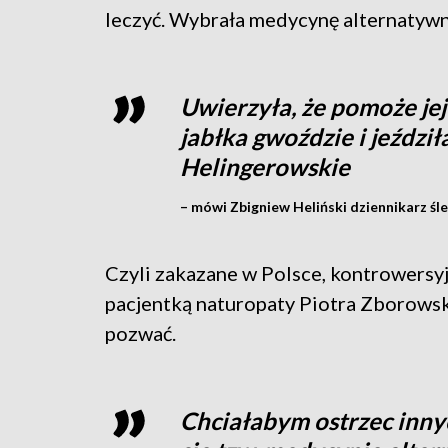
leczyć. Wybrała medycynę alternatywn
Uwierzyła, że pomoże je
jabłka gwoździe i jeździł
Helingerowskie
– mówi Zbigniew Heliński dziennikarz śle
Czyli zakazane w Polsce, kontrowersy
pacjentką naturopaty Piotra Zborowsk
pozwać.
Chciałabym ostrzec innyc