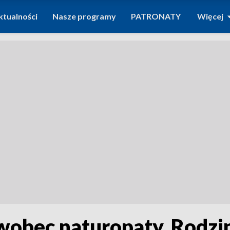
ktualności
Nasze programy
PATRONATY
Więcej
wobec naturopaty. Rodzi