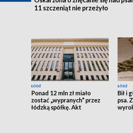
11 szczeniąt nie przeżyło
ŁÓDŹ
ŁÓDŹ
Ponad 12 mln zł miało
Bił i
zostać „wypranych” przez
psa. 
łódzką spółkę. Akt
wyro
oskarżenia trafił do sądu