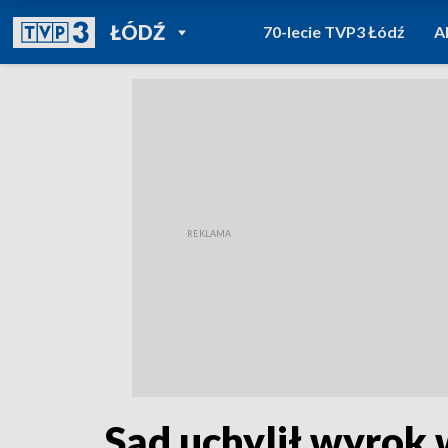
POWRÓT DO
ŁÓDŹ
70-lecie TVP3 Łódź
A
TVP REGIONY
Sąd uchylił wyrok 