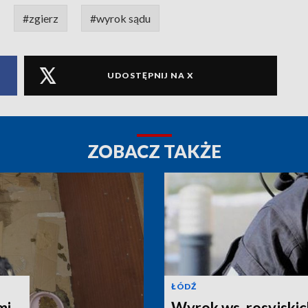
#zgierz
#wyrok sądu
UDOSTĘPNIJ NA X
ZOBACZ TAKŻE
ŁÓDŹ
mi.
Wyrok ws. rosyjski