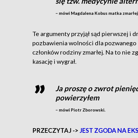
się tzw. medycynie alter
– mówi Magdalena Kobus matka zmarłej
Te argumenty przyjął sąd pierwszej i dr
pozbawienia wolności dla pozwanego i
członków rodziny zmarłej. Na to nie z
kasację i wygrał.
Ja proszę o zwrot pienięd
powierzyłem
– mówi Piotr Zborowski.
PRZECZYTAJ ->
JEST ZGODA NA EK