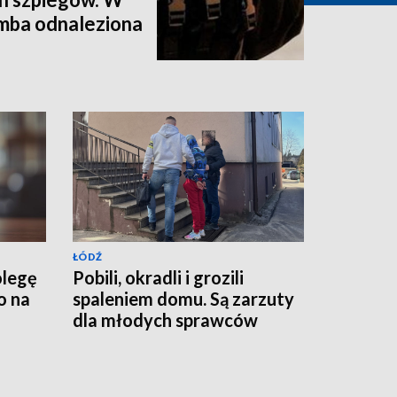
omba odnaleziona
ŁÓDŹ
olegę
Pobili, okradli i grozili
o na
spaleniem domu. Są zarzuty
dla młodych sprawców