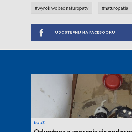
#wyrok wobec naturopaty
#naturopatia
UDOSTĘPNIJ NA FACEBOOKU
ŁÓDŹ
Oskarżona o znęcanie się nad psa