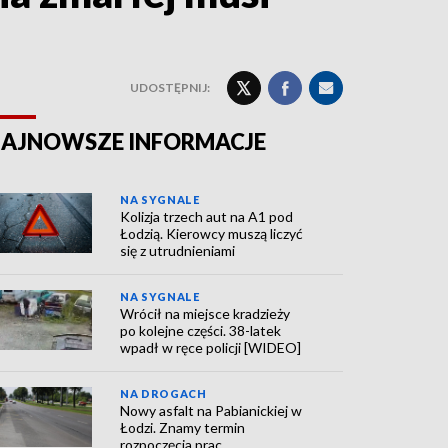
UDOSTĘPNIJ:
AJNOWSZE INFORMACJE
NA SYGNALE
Kolizja trzech aut na A1 pod
Łodzią. Kierowcy muszą liczyć
się z utrudnieniami
NA SYGNALE
Wrócił na miejsce kradzieży
po kolejne części. 38-latek
wpadł w ręce policji [WIDEO]
NA DROGACH
Nowy asfalt na Pabianickiej w
Łodzi. Znamy termin
rozpoczęcia prac