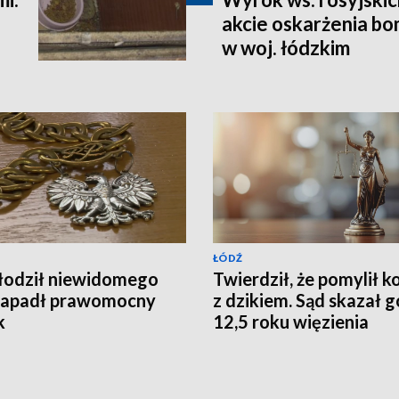
akcie oskarżenia b
w woj. łódzkim
ŁÓDŹ
 głodził niewidomego
Twierdził, że pomylił k
Zapadł prawomocny
z dzikiem. Sąd skazał g
k
12,5 roku więzienia