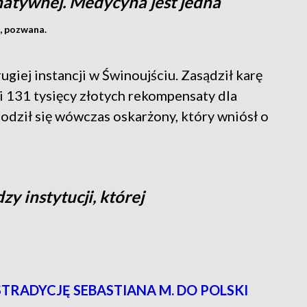
natywnej. Medycyna jest jedna
, pozwana.
ugiej instancji w Świnoujściu. Zasądził karę
 131 tysięcy złotych rekompensaty dla
godził się wówczas oskarżony, który wniósł o
zy instytucji, której
STRADYCJĘ SEBASTIANA M. DO POLSKI