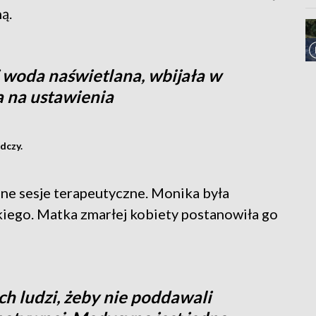
ą.
j woda naświetlana, wbijała w
a na ustawienia
dczy.
jne sesje terapeutyczne. Monika była
iego. Matka zmarłej kobiety postanowiła go
h ludzi, żeby nie poddawali