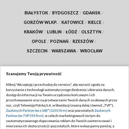
BIAŁYSTOK
/
BYDGOSZCZ
/
GDAŃSK
/
GORZÓW WLKP.
/
KATOWICE
/
KIELCE
/
KRAKÓW
/
LUBLIN
/
ŁÓDŹ
/
OLSZTYN
/
OPOLE
/
POZNAŃ
/
RZESZÓW
/
SZCZECIN
/
WARSZAWA
/
WROCŁAW
Szanujemy Twoją prywatność
Dołącz do nas:
Kliknij "Akceptuję i przechodzę do serwisu", aby wyrazić zgody na
korzystanie z technologii automatycznego śledzenia i zbierania danych,
TVP
dostęp do informacji na Twoim urządzeniu końcowym i ich
Abonament TVP
przechowywanie oraz na przetwarzanie Twoich danych osobowych przez
Regulamin TVP
nas, czyli Telewizję Polską S.A. w likwidacji (zwaną dalej również „TVP”),
Emisja w TVP
Polityka prywatności
Zaufanych Partnerów z IAB* (1201 firm)
oraz pozostałych
Zaufanych
Partnerów TVP (93 firm)
, w celach marketingowych (w tym do
Centrum informacji TVP
Moje zgody
zautomatyzowanego dopasowania reklam do Twoich zainteresowań i
mierzenia ich skuteczności) i pozostałych, które wskazujemy poniżej, a
Naziemna Telewizja Cyfrowa