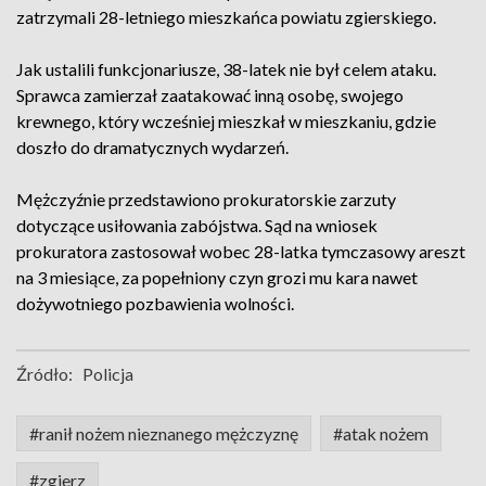
zatrzymali 28-letniego mieszkańca powiatu zgierskiego.
Jak ustalili funkcjonariusze, 38-latek nie był celem ataku.
Sprawca zamierzał zaatakować inną osobę, swojego
krewnego, który wcześniej mieszkał w mieszkaniu, gdzie
doszło do dramatycznych wydarzeń.
Mężczyźnie przedstawiono prokuratorskie zarzuty
dotyczące usiłowania zabójstwa. Sąd na wniosek
prokuratora zastosował wobec 28-latka tymczasowy areszt
na 3 miesiące, za popełniony czyn grozi mu kara nawet
dożywotniego pozbawienia wolności.
Źródło:
Policja
#ranił nożem nieznanego mężczyznę
#atak nożem
#zgierz