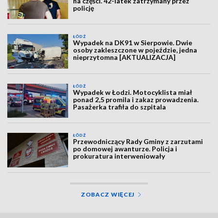
na części. 42-latek zatrzymany przez
policję
ŁÓDŹ
Wypadek na DK91 w Sierpowie. Dwie
osoby zakleszczone w pojeździe, jedna
nieprzytomna [AKTUALIZACJA]
ŁÓDŹ
Wypadek w Łodzi. Motocyklista miał
ponad 2,5 promila i zakaz prowadzenia.
Pasażerka trafiła do szpitala
ŁÓDŹ
Przewodniczący Rady Gminy z zarzutami
po domowej awanturze. Policja i
prokuratura interweniowały
ZOBACZ WIĘCEJ