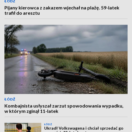
ŁÓDŹ
Pijany kierowca z zakazem wjechał na plażę. 59-latek
trafił do aresztu
ŁÓDŹ
Kombajnista usłyszał zarzut spowodowania wypadku,
w którym zginął 11-latek
ŁÓDŹ
Ukradł Volkswagena i chciał sprzedać go