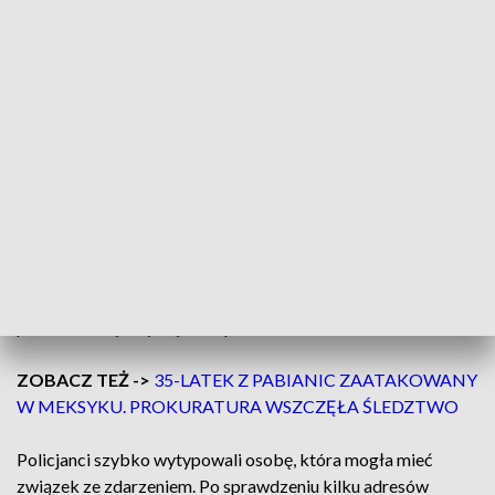
INCYDENT W OSTATNIM CZASIE
15 maja dyżurny zgierskiej policji otrzymał zgłoszenie
dotyczące zranienia mężczyzny przedmiotem
przypominającym nóż. Do zdarzenia doszło na terenie
miasta. Funkcjonariusze, którzy przybyli na miejsce, zastali
rannego 38-latka. Jak relacjonował pokrzywdzony, ktoś
dobijał się do drzwi jego mieszkania. Gdy je otworzył,
nieznany mężczyzna zadał mu dwa ciosy ostrym narzędziem.
Pokrzywdzony, szukając pomocy uciekł do swoich
znajomych. Na miejsce wezwano medyków, którzy
przewieźli mężczyznę do szpitala.
ZOBACZ TEŻ ->
35-LATEK Z PABIANIC ZAATAKOWANY
W MEKSYKU. PROKURATURA WSZCZĘŁA ŚLEDZTWO
Policjanci szybko wytypowali osobę, która mogła mieć
związek ze zdarzeniem. Po sprawdzeniu kilku adresów