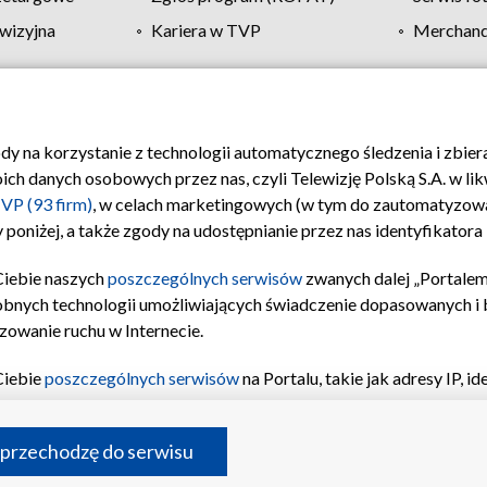
wizyjna
Kariera w TVP
Merchandi
Polityka prywatności
Moje zgody
Pomoc
Biuro re
ody na korzystanie z technologii automatycznego śledzenia i zbie
 danych osobowych przez nas, czyli Telewizję Polską S.A. w likw
VP (93 firm)
, w celach marketingowych (w tym do zautomatyzow
 poniżej, a także zgody na udostępnianie przez nas identyfikator
Ciebie naszych
poszczególnych serwisów
zwanych dalej „Portalem
obnych technologii umożliwiających świadczenie dopasowanych i be
zowanie ruchu w Internecie.
Ciebie
poszczególnych serwisów
na Portalu, takie jak adresy IP, 
sach Portalu czy historia odwiedzin będą przetwarzane przez TV
ji: przechowywania informacji na urządzeniu lub dostęp do nich,
©2026 Telewizja Polska S.A. w likwidacji
 przechodzę do serwisu
enia profilu spersonalizowanych treści, wyboru spersonalizowany
inii odbiorców, opracowywania i ulepszania produktów, zapewnie