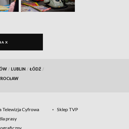
NA X
KÓW
/
LUBLIN
/
ŁÓDŹ
/
ROCŁAW
 Telewizja Cyfrowa
Sklep TVP
la prasy
tograficzny