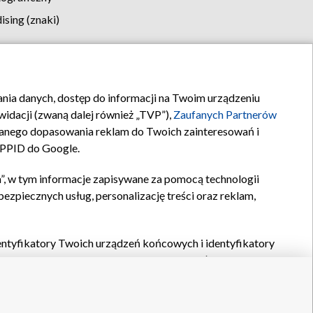
sing (znaki)
klamy
Kontakt
rania danych, dostęp do informacji na Twoim urządzeniu
idacji (zwaną dalej również „TVP”),
Zaufanych Partnerów
anego dopasowania reklam do Twoich zainteresowań i
a PPID do Google.
”, w tym informacje zapisywane za pomocą technologii
zpiecznych usług, personalizację treści oraz reklam,
identyfikatory Twoich urządzeń końcowych i identyfikatory
P,
Zaufanych Partnerów z IAB
oraz pozostałych
Zaufanych
 wyboru podstawowych reklam, wyboru spersonalizowanych
ch treści, pomiaru wydajności reklam, pomiaru wydajności
nia bezpieczeństwa, zapobiegania oszustwom i usuwania