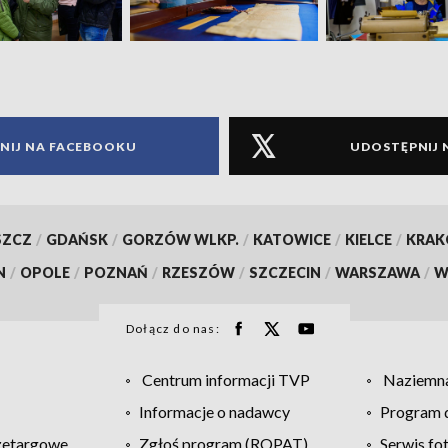
NIJ NA FACEBOOKU
UDOSTĘPNIJ 
SZCZ
/
GDAŃSK
/
GORZÓW WLKP.
/
KATOWICE
/
KIELCE
/
KRA
N
/
OPOLE
/
POZNAŃ
/
RZESZÓW
/
SZCZECIN
/
WARSZAWA
/
W
Dołącz do nas:
Centrum informacji TVP
Naziemna
Informacje o nadawcy
Program d
zetargowe
Zgłoś program (ROPAT)
Serwis fo