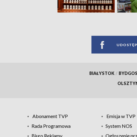
UDOSTĘP
BIAŁYSTOK
/
BYDGO
OLSZTY
Abonament TVP
Emisja w TVP
Rada Programowa
System NOS
Biuro Reklamy
Ogłoszenie pr