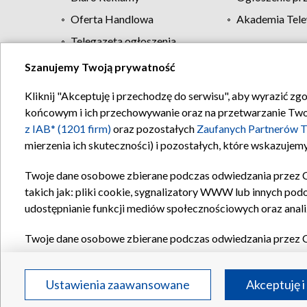
Oferta Handlowa
Akademia Tele
Telegazeta ogłoszenia
Szanujemy Twoją prywatność
Regulamin TVP
Kliknij "Akceptuję i przechodzę do serwisu", aby wyrazić zg
końcowym i ich przechowywanie oraz na przetwarzanie Twoich
z IAB* (1201 firm)
oraz pozostałych
Zaufanych Partnerów T
mierzenia ich skuteczności) i pozostałych, które wskazujemy
Twoje dane osobowe zbierane podczas odwiedzania przez 
takich jak: pliki cookie, sygnalizatory WWW lub innych pod
udostępnianie funkcji mediów społecznościowych oraz anali
Twoje dane osobowe zbierane podczas odwiedzania przez 
plików cookie, informacje o Twoich wyszukiwaniach w serwi
Partnerów TVP
dla realizacji następujących celów i funkc
Ustawienia zaawansowane
Akceptuję i
reklam, tworzenia profilu spersonalizowanych reklam, tworz
treści, stosowania badań rynkowych w celu generowania op