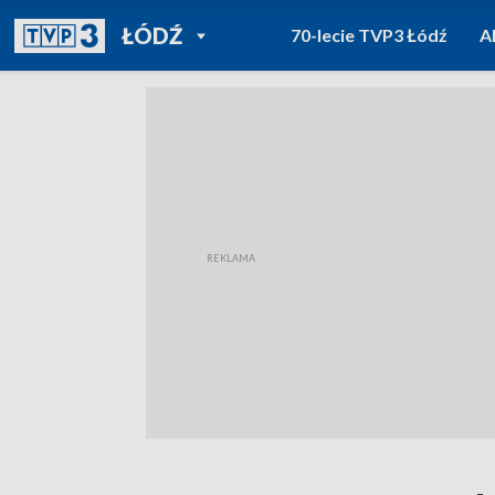
POWRÓT DO
ŁÓDŹ
70-lecie TVP3 Łódź
A
TVP REGIONY