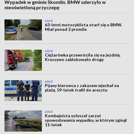
Wypadek w gminie Skomlin. BMW uderzyło w
nieoświetloną przyczepę
ŁÓDŹ
63-letni motocyklista otarł się o BMW.
Miał ponad 2 promile
ŁÓDŹ
Ciężarówka przewróciła się na jezdnię.
Kruszywo zablokowało drogę
ŁÓDŹ
Pijany kierowca z zakazem wjechał na
plażę. 59-latek trafił do aresztu
ŁÓDŹ
Kombajnista usłyszał zarzut
spowodowania wypadku, w którym zginął
11-latek