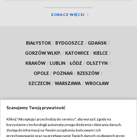
ZOBACZ WIĘCEJ
BIAŁYSTOK
/
BYDGOSZCZ
/
GDAŃSK
/
GORZÓW WLKP.
/
KATOWICE
/
KIELCE
/
KRAKÓW
/
LUBLIN
/
ŁÓDŹ
/
OLSZTYN
/
OPOLE
/
POZNAŃ
/
RZESZÓW
/
SZCZECIN
/
WARSZAWA
/
WROCŁAW
Szanujemy Twoją prywatność
Dołącz do nas:
Kliknij "Akceptuję i przechodzę do serwisu", aby wyrazić zgody na
korzystanie z technologii automatycznego śledzenia i zbierania danych,
TVP
dostęp do informacji na Twoim urządzeniu końcowym i ich
Abonament TVP
przechowywanie oraz na przetwarzanie Twoich danych osobowych przez