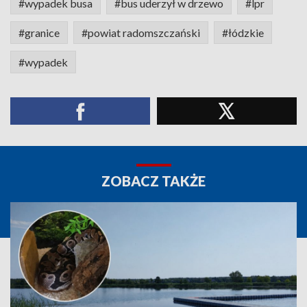
#wypadek busa
#bus uderzył w drzewo
#lpr
#granice
#powiat radomszczański
#łódzkie
#wypadek
ZOBACZ TAKŻE