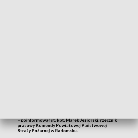
POGOTOWIA
Po przyjeździe straży pożarnej na miejsce zdarzenia okazało
się, że z nieustalonych dotąd przyczyn bus uderzył w drzewo.
Dwie osoby znajdowały się poza pojazdem, natomiast cztery
wymagały ewakuacji przez służby ratownicze.
Busem podróżowało 6 osób w wieku od 22
do 60 lat, 3 kobiety oraz 3 mężczyzn.
Wszystkie osoby, na tę chwilę zostały
przekazane Państwowemu Ratownictwu
Medycznemu. Jedna osoba z miejsca
zdarzenia został zabrana śmigłowcem
Lotniczego Pogotowia Ratunkowego
– poinformował st. kpt. Marek Jeziorski, rzecznik
prasowy Komendy Powiatowej Państwowej
Straży Pożarnej w Radomsku.