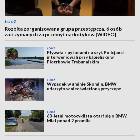
ŁÓDŹ
Rozbita zorganizowana grupa przestępcza. 6 osób
zatrzymanych za przemyt narkotyków [WIDEO]
ŁÓDŹ
Pływała z pytonami na szyi. Policjanci
interweniowali przy kąpielisku w
Piotrkowie Trybunalskim
ŁÓDŹ
Wypadek w gminie Skomlin. BMW
uderzyło w nieoświetloną przyczepę
ŁÓDŹ
63-letni motocyklista otarł się o BMW.
Miał ponad 2 promile