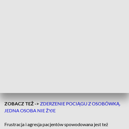
dużej mierze jest alkohol i narkotyki.
Są określone dni, gdzie ta agresja jest. To
jest piątek, noc z piątku na sobotę, sobota,
to wtedy tych przypadków jest dużo
więcej. Sprawcy są najczęściej pod
wpływem alkoholu lub środków
odurzających. Nie ma zezwolenia na takie
zachowanie wobec naszych pracowników
– mówi Krzysztof Chmiela Dyrektor Medyczny
Wojewódzkiej Stacji Ratownictwa Medycznego w
Łodzi.
ZOBACZ TEŻ ->
ZDERZENIE POCIĄGU Z OSOBÓWKĄ.
JEDNA OSOBA NIE ŻYJE
Frustracja i agresja pacjentów spowodowana jest też