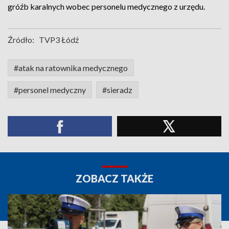
gróźb karalnych wobec personelu medycznego z urzędu.
Źródło:
TVP3 Łódź
#atak na ratownika medycznego
#personel medyczny
#sieradz
ZOBACZ TAKŻE