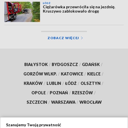
ŁÓDŹ
Ciężarówka przewróciła się na jezdnię.
Kruszywo zablokowało drogę
ZOBACZ WIĘCEJ
BIAŁYSTOK
/
BYDGOSZCZ
/
GDAŃSK
/
GORZÓW WLKP.
/
KATOWICE
/
KIELCE
/
KRAKÓW
/
LUBLIN
/
ŁÓDŹ
/
OLSZTYN
/
OPOLE
/
POZNAŃ
/
RZESZÓW
/
SZCZECIN
/
WARSZAWA
/
WROCŁAW
Szanujemy Twoją prywatność