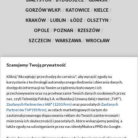
GORZÓW WLKP.
/
KATOWICE
/
KIELCE
/
KRAKÓW
/
LUBLIN
/
ŁÓDŹ
/
OLSZTYN
/
OPOLE
/
POZNAŃ
/
RZESZÓW
/
SZCZECIN
/
WARSZAWA
/
WROCŁAW
Szanujemy Twoją prywatność
Dołącz do nas:
Kliknij "Akceptuję i przechodzę do serwisu", aby wyrazić zgody na
korzystanie z technologii automatycznego śledzenia i zbierania danych,
TVP
dostęp do informacji na Twoim urządzeniu końcowym i ich
Abonament TVP
przechowywanie oraz na przetwarzanie Twoich danych osobowych przez
Regulamin TVP
nas, czyli Telewizję Polską S.A. w likwidacji (zwaną dalej również „TVP”),
Emisja w TVP
Zaufanych Partnerów z IAB* (1201 firm)
oraz pozostałych
Zaufanych
Polityka prywatności
Partnerów TVP (93 firm)
, w celach marketingowych (w tym do
Centrum informacji TVP
Moje zgody
zautomatyzowanego dopasowania reklam do Twoich zainteresowań i
mierzenia ich skuteczności) i pozostałych, które wskazujemy poniżej, a
Naziemna Telewizja Cyfrowa
Pomoc
także zgody na udostępnianie przez nas identyfikatora PPID do Google.
Sklep TVP
Biuro reklamy