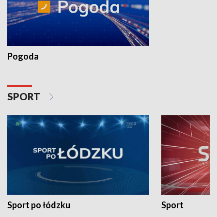
Pogoda
SPORT
Sport po łódzku
Sport