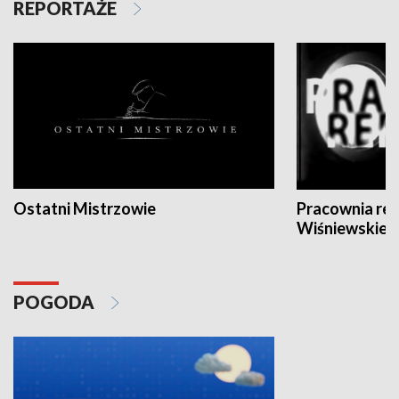
REPORTAŻE
Ostatni Mistrzowie
Pracownia re
Wiśniewskieg
POGODA