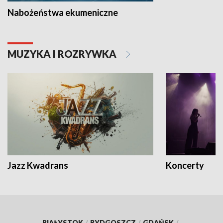
Nabożeństwa ekumeniczne
MUZYKA I ROZRYWKA
Jazz Kwadrans
Koncerty
BIAŁYSTOK
/
BYDGOSZCZ
/
GDAŃSK
/