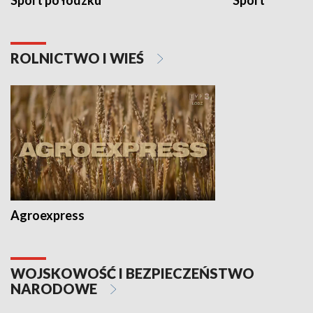
Sport po łódzku
Sport
ROLNICTWO I WIEŚ
Agroexpress
WOJSKOWOŚĆ I BEZPIECZEŃSTWO
NARODOWE