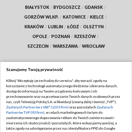
BIAŁYSTOK
/
BYDGOSZCZ
/
GDAŃSK
/
GORZÓW WLKP.
/
KATOWICE
/
KIELCE
/
KRAKÓW
/
LUBLIN
/
ŁÓDŹ
/
OLSZTYN
/
OPOLE
/
POZNAŃ
/
RZESZÓW
/
SZCZECIN
/
WARSZAWA
/
WROCŁAW
Szanujemy Twoją prywatność
Dołącz do nas:
Kliknij "Akceptuję i przechodzę do serwisu", aby wyrazić zgody na
korzystanie z technologii automatycznego śledzenia i zbierania danych,
TVP
dostęp do informacji na Twoim urządzeniu końcowym i ich
Abonament TVP
przechowywanie oraz na przetwarzanie Twoich danych osobowych przez
Regulamin TVP
nas, czyli Telewizję Polską S.A. w likwidacji (zwaną dalej również „TVP”),
Emisja w TVP
Zaufanych Partnerów z IAB* (1201 firm)
oraz pozostałych
Zaufanych
Polityka prywatności
Partnerów TVP (93 firm)
, w celach marketingowych (w tym do
Centrum informacji TVP
Moje zgody
zautomatyzowanego dopasowania reklam do Twoich zainteresowań i
mierzenia ich skuteczności) i pozostałych, które wskazujemy poniżej, a
Naziemna Telewizja Cyfrowa
Pomoc
także zgody na udostępnianie przez nas identyfikatora PPID do Google.