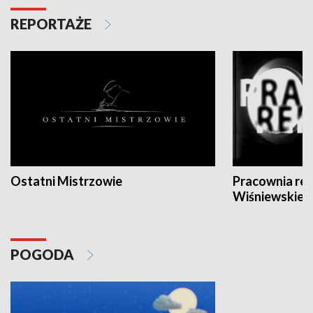
REPORTAŻE
Ostatni Mistrzowie
Pracownia re
Wiśniewskieg
POGODA