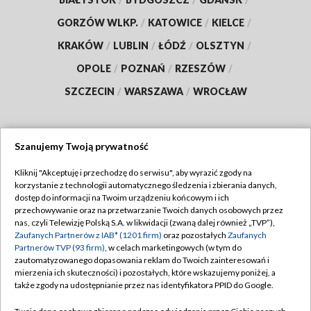
GORZÓW WLKP.
/
KATOWICE
/
KIELCE
/
KRAKÓW
/
LUBLIN
/
ŁÓDŹ
/
OLSZTYN
/
OPOLE
/
POZNAŃ
/
RZESZÓW
/
SZCZECIN
/
WARSZAWA
/
WROCŁAW
Szanujemy Twoją prywatność
Dołącz do nas:
Kliknij "Akceptuję i przechodzę do serwisu", aby wyrazić zgody na
korzystanie z technologii automatycznego śledzenia i zbierania danych,
TVP
dostęp do informacji na Twoim urządzeniu końcowym i ich
Abonament TVP
przechowywanie oraz na przetwarzanie Twoich danych osobowych przez
Regulamin TVP
nas, czyli Telewizję Polską S.A. w likwidacji (zwaną dalej również „TVP”),
Emisja w TVP
Zaufanych Partnerów z IAB* (1201 firm)
oraz pozostałych
Zaufanych
Polityka prywatności
Partnerów TVP (93 firm)
, w celach marketingowych (w tym do
Centrum informacji TVP
Moje zgody
zautomatyzowanego dopasowania reklam do Twoich zainteresowań i
mierzenia ich skuteczności) i pozostałych, które wskazujemy poniżej, a
Naziemna Telewizja Cyfrowa
Pomoc
także zgody na udostępnianie przez nas identyfikatora PPID do Google.
Sklep TVP
Biuro reklamy