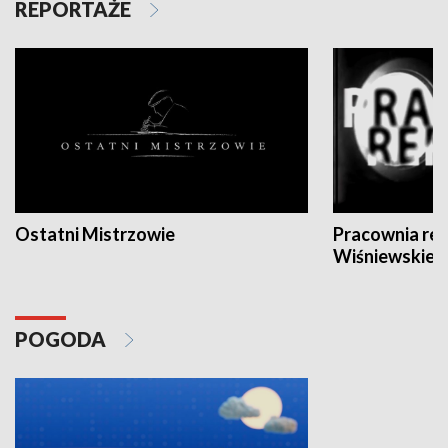
REPORTAŻE
Ostatni Mistrzowie
Pracownia re
Wiśniewskieg
POGODA