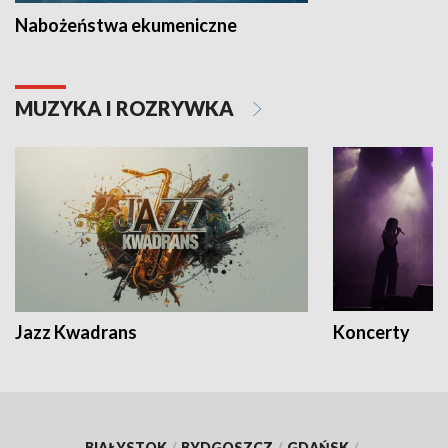
Nabożeństwa ekumeniczne
MUZYKA I ROZRYWKA
Jazz Kwadrans
Koncerty
BIAŁYSTOK
/
BYDGOSZCZ
/
GDAŃSK
/