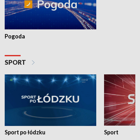
Pogoda
SPORT
Sport po łódzku
Sport