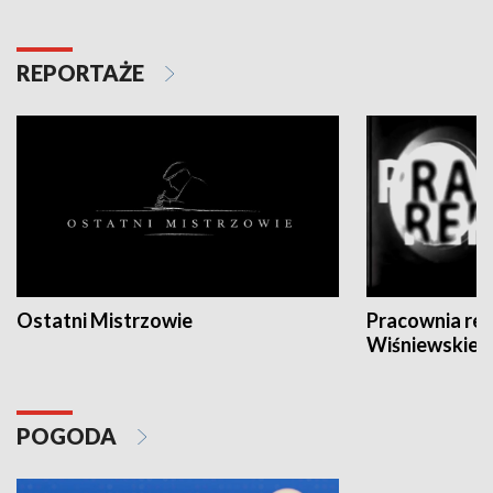
REPORTAŻE
Ostatni Mistrzowie
Pracownia re
Wiśniewskieg
POGODA