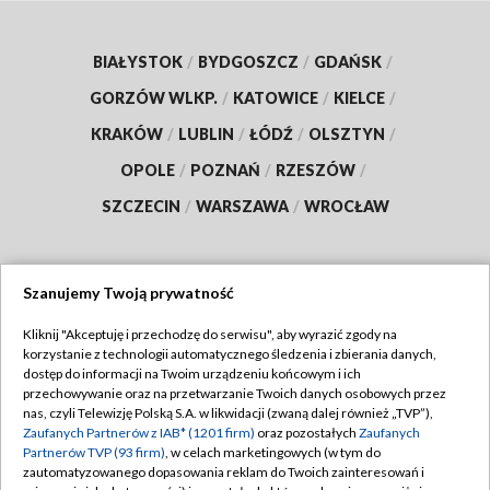
BIAŁYSTOK
/
BYDGOSZCZ
/
GDAŃSK
/
GORZÓW WLKP.
/
KATOWICE
/
KIELCE
/
KRAKÓW
/
LUBLIN
/
ŁÓDŹ
/
OLSZTYN
/
OPOLE
/
POZNAŃ
/
RZESZÓW
/
SZCZECIN
/
WARSZAWA
/
WROCŁAW
Szanujemy Twoją prywatność
Dołącz do nas:
Kliknij "Akceptuję i przechodzę do serwisu", aby wyrazić zgody na
korzystanie z technologii automatycznego śledzenia i zbierania danych,
TVP
dostęp do informacji na Twoim urządzeniu końcowym i ich
Abonament TVP
przechowywanie oraz na przetwarzanie Twoich danych osobowych przez
Regulamin TVP
nas, czyli Telewizję Polską S.A. w likwidacji (zwaną dalej również „TVP”),
Emisja w TVP
Zaufanych Partnerów z IAB* (1201 firm)
oraz pozostałych
Zaufanych
Polityka prywatności
Partnerów TVP (93 firm)
, w celach marketingowych (w tym do
Centrum informacji TVP
Moje zgody
zautomatyzowanego dopasowania reklam do Twoich zainteresowań i