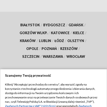
BIAŁYSTOK
/
BYDGOSZCZ
/
GDAŃSK
/
GORZÓW WLKP.
/
KATOWICE
/
KIELCE
/
KRAKÓW
/
LUBLIN
/
ŁÓDŹ
/
OLSZTYN
/
OPOLE
/
POZNAŃ
/
RZESZÓW
/
SZCZECIN
/
WARSZAWA
/
WROCŁAW
Szanujemy Twoją prywatność
Dołącz do nas:
Kliknij "Akceptuję i przechodzę do serwisu", aby wyrazić zgody na
korzystanie z technologii automatycznego śledzenia i zbierania danych,
TVP
dostęp do informacji na Twoim urządzeniu końcowym i ich
Abonament TVP
przechowywanie oraz na przetwarzanie Twoich danych osobowych przez
Regulamin TVP
nas, czyli Telewizję Polską S.A. w likwidacji (zwaną dalej również „TVP”),
Emisja w TVP
Zaufanych Partnerów z IAB* (1201 firm)
oraz pozostałych
Zaufanych
Polityka prywatności