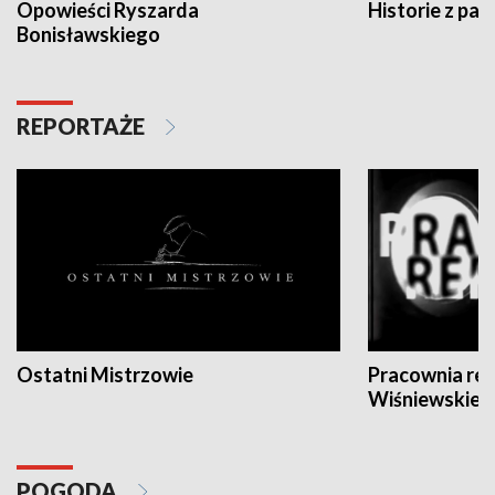
Opowieści Ryszarda
Historie z pas
Bonisławskiego
REPORTAŻE
Ostatni Mistrzowie
Pracownia re
Wiśniewskieg
POGODA