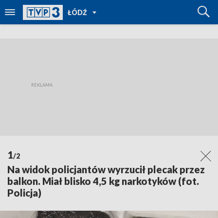
POWRÓT
ŁÓDŹ
DO
TVP
REGIONY
1
/2
Na widok policjantów wyrzucił plecak przez
balkon. Miał blisko 4,5 kg narkotyków (fot.
Policja)