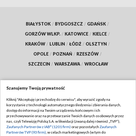
BIAŁYSTOK
/
BYDGOSZCZ
/
GDAŃSK
/
GORZÓW WLKP.
/
KATOWICE
/
KIELCE
/
KRAKÓW
/
LUBLIN
/
ŁÓDŹ
/
OLSZTYN
/
OPOLE
/
POZNAŃ
/
RZESZÓW
/
SZCZECIN
/
WARSZAWA
/
WROCŁAW
Szanujemy Twoją prywatność
Dołącz do nas:
Kliknij "Akceptuję i przechodzę do serwisu", aby wyrazić zgody na
korzystanie z technologii automatycznego śledzenia i zbierania danych,
TVP
dostęp do informacji na Twoim urządzeniu końcowym i ich
Abonament TVP
przechowywanie oraz na przetwarzanie Twoich danych osobowych przez
Regulamin TVP
nas, czyli Telewizję Polską S.A. w likwidacji (zwaną dalej również „TVP”),
Emisja w TVP
Polityka prywatności
Zaufanych Partnerów z IAB* (1201 firm)
oraz pozostałych
Zaufanych
Partnerów TVP (93 firm)
, w celach marketingowych (w tym do
Centrum informacji TVP