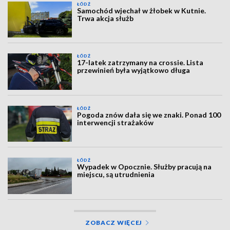
ŁÓDŹ
Samochód wjechał w żłobek w Kutnie.
Trwa akcja służb
ŁÓDŹ
17-latek zatrzymany na crossie. Lista
przewinień była wyjątkowo długa
ŁÓDŹ
Pogoda znów dała się we znaki. Ponad 100
interwencji strażaków
ŁÓDŹ
Wypadek w Opocznie. Służby pracują na
miejscu, są utrudnienia
ZOBACZ WIĘCEJ