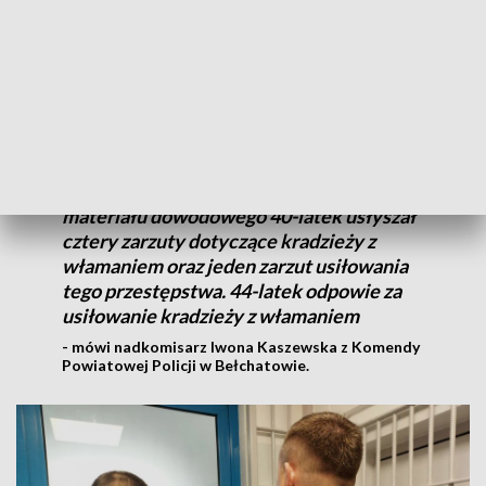
Policjanci ustalili, że ich łupem padło
łącznie nie mniej niż 800 złotych. Obaj są
znani bełchatowskim policjantom z
wcześniejszych konfliktów z prawem. Byli
notowani za przestępstwa przeciwko
mieniu. Na podstawie zgromadzonego
materiału dowodowego 40-latek usłyszał
cztery zarzuty dotyczące kradzieży z
włamaniem oraz jeden zarzut usiłowania
tego przestępstwa. 44-latek odpowie za
usiłowanie kradzieży z włamaniem
- mówi nadkomisarz Iwona Kaszewska z Komendy
Powiatowej Policji w Bełchatowie.