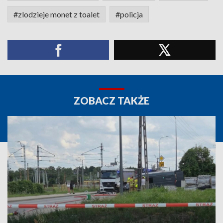
#zlodzieje monet z toalet
#policja
ZOBACZ TAKŻE