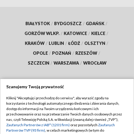
BIAŁYSTOK
/
BYDGOSZCZ
/
GDAŃSK
/
GORZÓW WLKP.
/
KATOWICE
/
KIELCE
/
KRAKÓW
/
LUBLIN
/
ŁÓDŹ
/
OLSZTYN
/
OPOLE
/
POZNAŃ
/
RZESZÓW
/
SZCZECIN
/
WARSZAWA
/
WROCŁAW
Szanujemy Twoją prywatność
Dołącz do nas:
Kliknij "Akceptuję i przechodzę do serwisu", aby wyrazić zgody na
korzystanie z technologii automatycznego śledzenia i zbierania danych,
TVP
dostęp do informacji na Twoim urządzeniu końcowym i ich
Abonament TVP
przechowywanie oraz na przetwarzanie Twoich danych osobowych przez
Regulamin TVP
nas, czyli Telewizję Polską S.A. w likwidacji (zwaną dalej również „TVP”),
Emisja w TVP
Polityka prywatności
Zaufanych Partnerów z IAB* (1201 firm)
oraz pozostałych
Zaufanych
Partnerów TVP (93 firm)
, w celach marketingowych (w tym do
Centrum informacji TVP