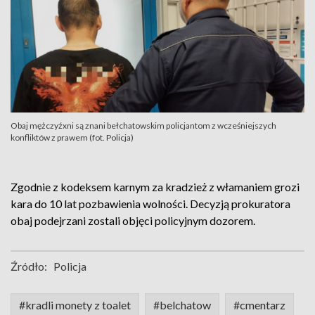
Obaj mężczyźxni są znani bełchatowskim policjantom z wcześniejszych
konfliktów z prawem (fot. Policja)
Zgodnie z kodeksem karnym za kradzież z włamaniem grozi
kara do 10 lat pozbawienia wolności. Decyzją prokuratora
obaj podejrzani zostali objęci policyjnym dozorem.
Źródło:
Policja
#kradli monety z toalet
#belchatow
#cmentarz