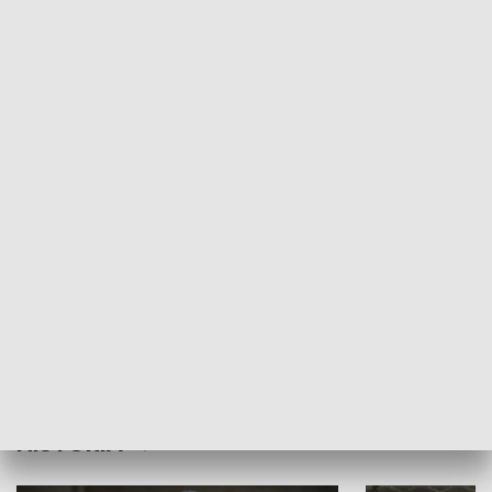
Idź się zbadaj
Nie poddaję si
GOSPODARKA
Strefa biznesu
HISTORIA