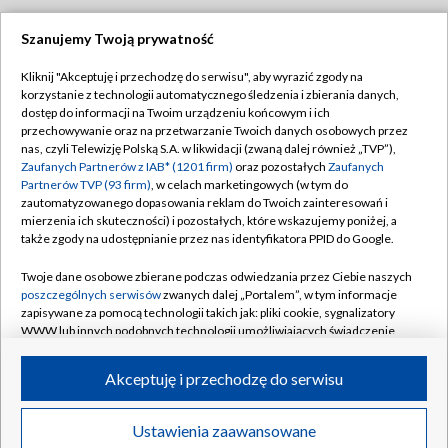
Szanujemy Twoją prywatność
Dołącz do nas:
Kliknij "Akceptuję i przechodzę do serwisu", aby wyrazić zgody na
korzystanie z technologii automatycznego śledzenia i zbierania danych,
TVP
dostęp do informacji na Twoim urządzeniu końcowym i ich
Abonament TVP
przechowywanie oraz na przetwarzanie Twoich danych osobowych przez
Regulamin TVP
nas, czyli Telewizję Polską S.A. w likwidacji (zwaną dalej również „TVP”),
Emisja w TVP
Zaufanych Partnerów z IAB* (1201 firm)
oraz pozostałych
Zaufanych
Polityka prywatności
Partnerów TVP (93 firm)
, w celach marketingowych (w tym do
Centrum informacji TVP
Moje zgody
zautomatyzowanego dopasowania reklam do Twoich zainteresowań i
mierzenia ich skuteczności) i pozostałych, które wskazujemy poniżej, a
Naziemna Telewizja Cyfrowa
Pomoc
także zgody na udostępnianie przez nas identyfikatora PPID do Google.
Sklep TVP
Biuro reklamy
Twoje dane osobowe zbierane podczas odwiedzania przez Ciebie naszych
Rada Programowa
poszczególnych serwisów
zwanych dalej „Portalem”, w tym informacje
Kontakt
zapisywane za pomocą technologii takich jak: pliki cookie, sygnalizatory
System NOS
WWW lub innych podobnych technologii umożliwiających świadczenie
dopasowanych i bezpiecznych usług, personalizację treści oraz reklam,
Informacje o nadawcy
Kanały
udostępnianie funkcji mediów społecznościowych oraz analizowanie
Akceptuję i przechodzę do serwisu
ruchu w Internecie.
Program dla prasy
©2026 Telewizja Polska S.A. w likwidacji
Biuro Reklamy
Twoje dane osobowe zbierane podczas odwiedzania przez Ciebie
Ustawienia zaawansowane
poszczególnych serwisów
na Portalu, takie jak adresy IP, identyfikatory