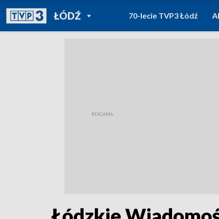
POWRÓT DO
ŁÓDŹ
70-lecie TVP3 Łódź
A
TVP REGIONY
Łódzkie Wiadomośc