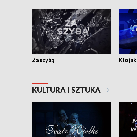
Za szybą
Kto jak 
KULTURA I SZTUKA