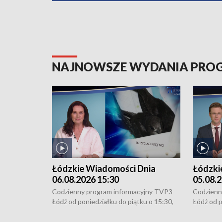
NAJNOWSZE WYDANIA PR
Łódzkie Wiadomości Dnia
Łódzki
06.08.2026 15:30
05.08.2
Codzienny program informacyjny TVP3
Codzienn
Łódź od poniedziałku do piątku o 15:30,
Łódź od p
16:30, 18:30 i 21:30. W weekendy o
16:30, 18
18:30 i 21:30.
18:30 i 2