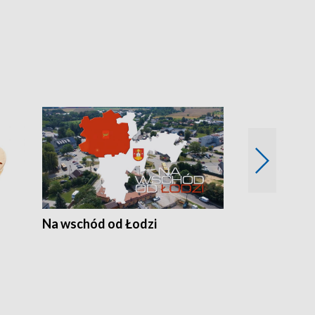
Na wschód od Łodzi
Zimowe szal
Polski