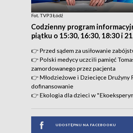
Fot. TVP3 Łódź
Codzienny program informacyj
piątku o 15:30, 16:30, 18:30 i 2
👉 Przed sądem za usiłowanie zabójs
👉 Polski medycy uczcili pamięć Toma
zamordowanego przez pacjenta
👉 Młodzieżowe i Dziecięce Drużyny 
dofinansowanie
👉 Ekologia dla dzieci w "Ekoeksper
UDOSTĘPNIJ NA FACEBOOKU