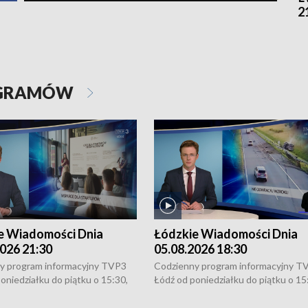
2
OGRAMÓW
e Wiadomości Dnia
Łódzkie Wiadomości Dnia
026 21:30
05.08.2026 18:30
y program informacyjny TVP3
Codzienny program informacyjny T
oniedziałku do piątku o 15:30,
Łódź od poniedziałku do piątku o 15
:30 i 21:30. W weekendy o
16:30, 18:30 i 21:30. W weekendy o
1:30.
18:30 i 21:30.