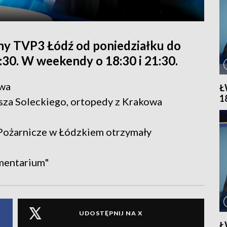
ny TVP3 Łódź od poniedziałku do
1:30. W weekendy o 18:30 i 21:30.
twa
Ł
1
sza Soleckiego, ortopedy z Krakowa
Pożarnicze w Łódzkiem otrzymały
ymentarium"
UDOSTĘPNIJ NA X
Ł