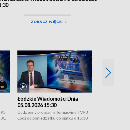
1:30
ZOBACZ WIĘCEJ
Łódzkie Wiadomości Dnia
Łódzkie Wia
05.08.2026 15:30
04.08.2026 2
VP3
Codzienny program informacyjny TVP3
Codzienny progr
:30,
Łódź od poniedziałku do piątku o 15:30,
Łódź od poniedzi
16:30, 18:30 i 21:30. W weekendy o
16:30, 18:30 i 2
18:30 i 21:30.
18:30 i 21:30.