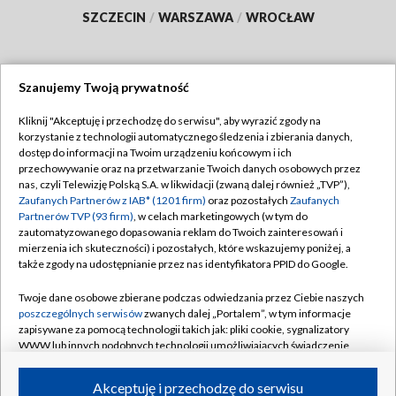
SZCZECIN
/
WARSZAWA
/
WROCŁAW
Szanujemy Twoją prywatność
Dołącz do nas:
Kliknij "Akceptuję i przechodzę do serwisu", aby wyrazić zgody na
korzystanie z technologii automatycznego śledzenia i zbierania danych,
TVP
dostęp do informacji na Twoim urządzeniu końcowym i ich
Abonament TVP
przechowywanie oraz na przetwarzanie Twoich danych osobowych przez
Regulamin TVP
nas, czyli Telewizję Polską S.A. w likwidacji (zwaną dalej również „TVP”),
Emisja w TVP
Polityka prywatności
Zaufanych Partnerów z IAB* (1201 firm)
oraz pozostałych
Zaufanych
Partnerów TVP (93 firm)
, w celach marketingowych (w tym do
Centrum informacji TVP
Moje zgody
zautomatyzowanego dopasowania reklam do Twoich zainteresowań i
mierzenia ich skuteczności) i pozostałych, które wskazujemy poniżej, a
Naziemna Telewizja Cyfrowa
Pomoc
także zgody na udostępnianie przez nas identyfikatora PPID do Google.
Sklep TVP
Biuro reklamy
Twoje dane osobowe zbierane podczas odwiedzania przez Ciebie naszych
Rada Programowa
Kontakt
poszczególnych serwisów
zwanych dalej „Portalem”, w tym informacje
zapisywane za pomocą technologii takich jak: pliki cookie, sygnalizatory
System NOS
WWW lub innych podobnych technologii umożliwiających świadczenie
dopasowanych i bezpiecznych usług, personalizację treści oraz reklam,
Informacje o nadawcy
Kanały
udostępnianie funkcji mediów społecznościowych oraz analizowanie
Akceptuję i przechodzę do serwisu
ruchu w Internecie.
Program dla prasy