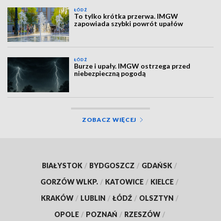
ŁÓDŹ
To tylko krótka przerwa. IMGW
zapowiada szybki powrót upałów
ŁÓDŹ
Burze i upały. IMGW ostrzega przed
niebezpieczną pogodą
ZOBACZ WIĘCEJ
BIAŁYSTOK
/
BYDGOSZCZ
/
GDAŃSK
/
GORZÓW WLKP.
/
KATOWICE
/
KIELCE
/
KRAKÓW
/
LUBLIN
/
ŁÓDŹ
/
OLSZTYN
/
OPOLE
/
POZNAŃ
/
RZESZÓW
/