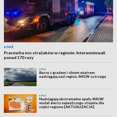
ŁÓDŹ
Pracowita noc strażaków w regionie. Interweniowali
ponad 170 razy
ŁÓDŹ
Burze z gradem i silnym wiatrem
nadciągają nad region. IMGW ostrzega
ŁÓDŹ
Nadciągają ekstremalne upały. IMGW
wydał alerty najwyższego stopnia dla
części regionu [AKTUALIZACJA]