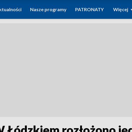
ktualności
Nasze programy
PATRONATY
Więcej
W Łódzkiem rozłożono je