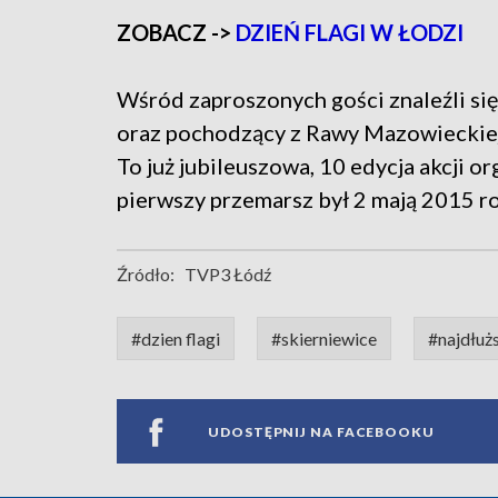
ZOBACZ ->
DZIEŃ FLAGI W ŁODZI
Wśród zaproszonych gości znaleźli si
oraz pochodzący z Rawy Mazowieckiej 
To już jubileuszowa, 10 edycja akcji o
pierwszy przemarsz był 2 mają 2015 r
Źródło:
TVP3 Łódź
#dzien flagi
#skierniewice
#najdłużs
UDOSTĘPNIJ NA FACEBOOKU