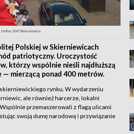
 Hufiec ZHP Skierniewice
litej Polskiej w Skierniewicach
ód patriotyczny. Uroczystość
, którzy wspólnie nieśli najdłuższą
ie — mierzącą ponad 400 metrów.
 skierniewickiego rynku. W wydarzeniu
rniewic, ale również harcerze, lokalni
 Wspólnie przemaszerowali z flagą ulicami
estując swoją dumę narodową i przywiązanie