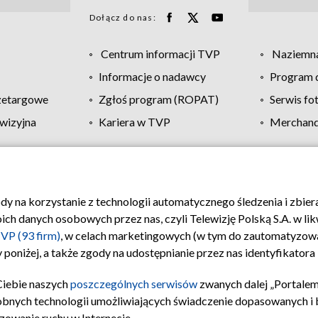
Dołącz do nas:
Centrum informacji TVP
Naziemna
Informacje o nadawcy
Program d
zetargowe
Zgłoś program (ROPAT)
Serwis fo
wizyjna
Kariera w TVP
Merchandi
Polityka prywatności
Moje zgody
Pomoc
Biuro re
ody na korzystanie z technologii automatycznego śledzenia i zbie
 danych osobowych przez nas, czyli Telewizję Polską S.A. w likw
VP (93 firm)
, w celach marketingowych (w tym do zautomatyzow
 poniżej, a także zgody na udostępnianie przez nas identyfikator
Ciebie naszych
poszczególnych serwisów
zwanych dalej „Portalem
obnych technologii umożliwiających świadczenie dopasowanych i be
zowanie ruchu w Internecie.