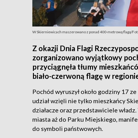
W Skierniewicach maszerowano z ponad 400-metrową flagą/Fot.
Z okazji Dnia Flagi Rzeczypospo
zorganizowano wyjątkowy poch
przyciągnęła tłumy mieszkańców
biało-czerwoną flagę w region
Pochód wyruszył około godziny 17 ze
udział wzięli nie tylko mieszkańcy Skie
działacze oraz przedstawiciele władz.
miasta aż do Parku Miejskiego, manif
do symboli państwowych.