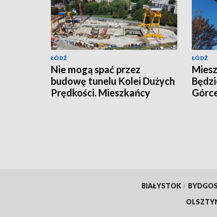
ŁÓDŹ
ŁÓDŹ
Nie mogą spać przez
Miesz
budowę tunelu Kolei Dużych
Będzi
Prędkości. Mieszkańcy
Górc
Karolewa mówią o nocnym
[WIZ
koszmarze
BIAŁYSTOK
/
BYDGO
OLSZTY