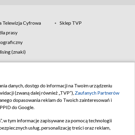
 Telewizja Cyfrowa
Sklep TVP
la prasy
tograficzny
sing (znaki)
klamy
Kontakt
rania danych, dostęp do informacji na Twoim urządzeniu
idacji (zwaną dalej również „TVP”),
Zaufanych Partnerów
anego dopasowania reklam do Twoich zainteresowań i
a PPID do Google.
”, w tym informacje zapisywane za pomocą technologii
zpiecznych usług, personalizację treści oraz reklam,