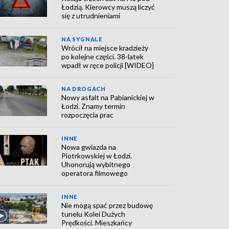
Łodzią. Kierowcy muszą liczyć
się z utrudnieniami
NA SYGNALE
Wrócił na miejsce kradzieży
po kolejne części. 38-latek
wpadł w ręce policji [WIDEO]
NA DROGACH
Nowy asfalt na Pabianickiej w
Łodzi. Znamy termin
rozpoczęcia prac
INNE
Nowa gwiazda na
Piotrkowskiej w Łodzi.
Uhonorują wybitnego
operatora filmowego
INNE
Nie mogą spać przez budowę
tunelu Kolei Dużych
Prędkości. Mieszkańcy