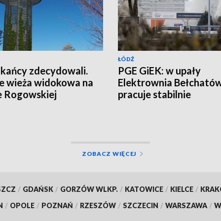
ŁÓDŹ
kańcy zdecydowali.
PGE GiEK: w upały
e wieża widokowa na
Elektrownia Bełcható
e Rogowskiej
pracuje stabilnie
UALIZACJE]
ZOBACZ WIĘCEJ
SZCZ
/
GDAŃSK
/
GORZÓW WLKP.
/
KATOWICE
/
KIELCE
/
KRA
N
/
OPOLE
/
POZNAŃ
/
RZESZÓW
/
SZCZECIN
/
WARSZAWA
/
W