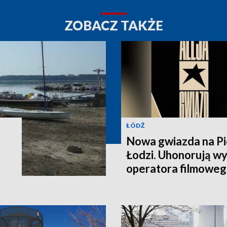
ZOBACZ TAKŻE
ŁÓDŹ
Nowa gwiazda na Pi
Łodzi. Uhonorują w
operatora filmowe