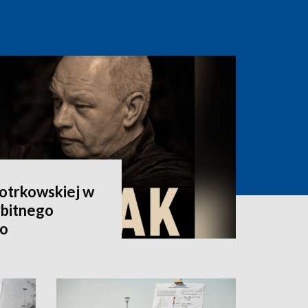
otrkowskiej w
ybitnego
go