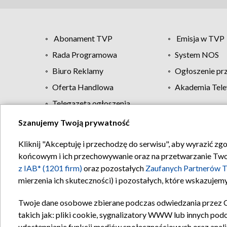
Abonament TVP
Emisja w TVP
Rada Programowa
System NOS
Biuro Reklamy
Ogłoszenie pr
Oferta Handlowa
Akademia Tele
Telegazeta ogłoszenia
Szanujemy Twoją prywatność
Regulamin TVP
Kliknij "Akceptuję i przechodzę do serwisu", aby wyrazić zg
końcowym i ich przechowywanie oraz na przetwarzanie Twoich
z IAB* (1201 firm)
oraz pozostałych
Zaufanych Partnerów T
mierzenia ich skuteczności) i pozostałych, które wskazujemy
Twoje dane osobowe zbierane podczas odwiedzania przez 
takich jak: pliki cookie, sygnalizatory WWW lub innych pod
udostępnianie funkcji mediów społecznościowych oraz anali