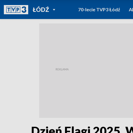
POWRÓT DO
ŁÓDŹ
70-lecie TVP3 Łódź
A
TVP REGIONY
Dzień Flagi 2025. 