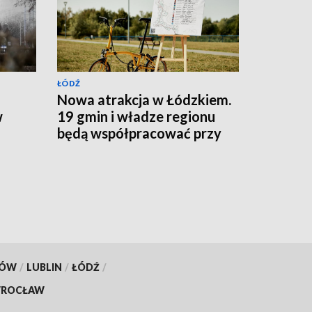
ŁÓDŹ
Nowa atrakcja w Łódzkiem.
w
19 gmin i władze regionu
będą współpracować przy
budowie trasy rowerowej
KÓW
/
LUBLIN
/
ŁÓDŹ
/
ROCŁAW