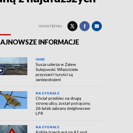
UDOSTĘPNIJ:
AJNOWSZE INFORMACJE
INNE
Susza uderza w Zalew
Sulejowski. Właściciele
przystani i turyści są
zaniepokojeni
NA SYGNALE
Chciał przebiec na drugą
stronę ulicy, został potrącony.
26-latek zabrany śmigłowcem
LPR
NA SYGNALE
Kolizja trzech aut na A1 pod