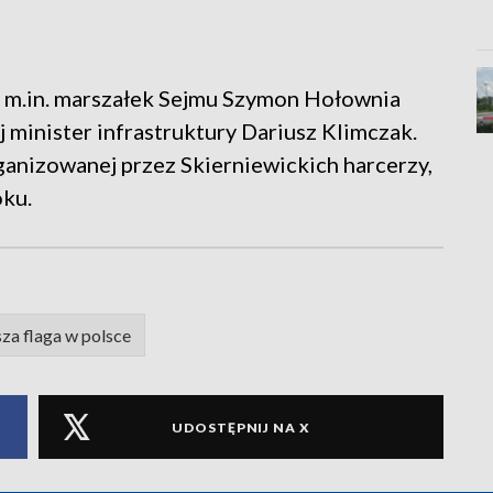
ę m.in. marszałek Sejmu Szymon Hołownia
minister infrastruktury Dariusz Klimczak.
rganizowanej przez Skierniewickich harcerzy,
oku.
za flaga w polsce
UDOSTĘPNIJ NA X