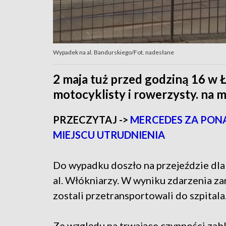
Wypadek na al. Bandurskiego/Fot. nadesłane
2 maja tuż przed godziną 16 w 
motocyklisty i rowerzysty. na m
PRZECZYTAJ ->
MERCEDES ZA PONA
MIEJSCU UTRUDNIENIA
Do wypadku doszło na przejeździe dla
al. Włókniarzy. W wyniku zdarzenia z
zostali przetransportowali do szpitala.
Ze względu na trwające czynności zabl