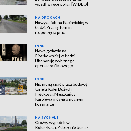
wpadł w ręce policji [WIDEO]
NA DROGACH
Nowy asfalt na Pabianickiej w
Łodzi. Znamy termin
rozpoczęcia prac
INNE
Nowa gwiazda na
Piotrkowskiej w Łodzi.
Uhonorują wybitnego
operatora filmowego
INNE
Nie mogą spać przez budowę
tunelu Kolei Dużych
Prędkości. Mieszkańcy
Karolewa mówią o nocnym
koszmarze
NA SYGNALE
Groźny wypadek w
Koluszkach. Zderzenie busa z