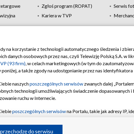
zetargowe
Zgłoś program (ROPAT)
Serwis fo
wizyjna
Kariera w TVP
Merchandi
Polityka prywatności
Moje zgody
Pomoc
Biuro re
ody na korzystanie z technologii automatycznego śledzenia i zbie
 danych osobowych przez nas, czyli Telewizję Polską S.A. w likw
VP (93 firm)
, w celach marketingowych (w tym do zautomatyzow
 poniżej, a także zgody na udostępnianie przez nas identyfikator
Ciebie naszych
poszczególnych serwisów
zwanych dalej „Portalem
obnych technologii umożliwiających świadczenie dopasowanych i be
zowanie ruchu w Internecie.
Ciebie
poszczególnych serwisów
na Portalu, takie jak adresy IP, 
sach Portalu czy historia odwiedzin będą przetwarzane przez TV
ji: przechowywania informacji na urządzeniu lub dostęp do nich,
©2026 Telewizja Polska S.A. w likwidacji
 przechodzę do serwisu
enia profilu spersonalizowanych treści, wyboru spersonalizowany