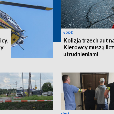
ŁÓDŹ
icy,
Kolizja trzech aut n
ny
Kierowcy muszą liczy
utrudnieniami
ŁÓDŹ