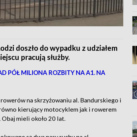
Łodzi doszło do wypadku z udziałem
iejscu pracują służby.
D PÓŁ MILIONA ROZBITY NA A1. NA
 rowerów na skrzyżowaniu al. Bandurskiego i
arówno kierujący motocyklem jak i rowerem
 Obaj mieli około 20 lat.
okowane są dwa pasy ruchu na al.