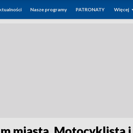
ktualności
Nasze programy
PATRONATY
Więcej
 miasta. Motocyklista i