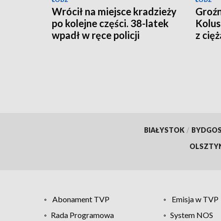
Wrócił na miejsce kradzieży
Groź
po kolejne części. 38-latek
Kolus
wpadł w ręce policji
z cię
[WIDEO]
BIAŁYSTOK
/
BYDGO
OLSZTY
Abonament TVP
Emisja w TVP
Rada Programowa
System NOS