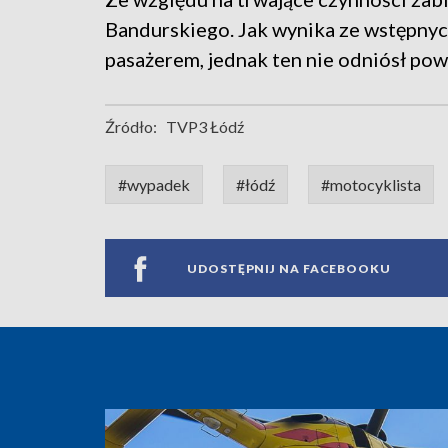
Bandurskiego. Jak wynika ze wstępnyc
pasażerem, jednak ten nie odniósł po
Źródło:
TVP3 Łódź
#wypadek
#łódź
#motocyklista
UDOSTĘPNIJ NA FACEBOOKU