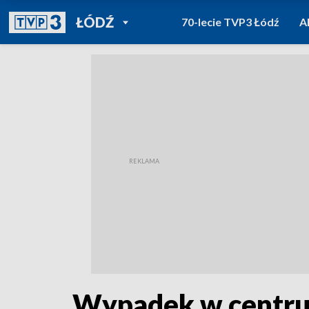
POWRÓT DO
ŁÓDŹ
70-lecie TVP3 Łódź
A
TVP REGIONY
Wypadek w centrum