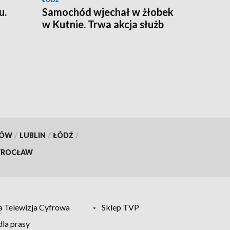
u.
Samochód wjechał w żłobek
w Kutnie. Trwa akcja służb
KÓW
/
LUBLIN
/
ŁÓDŹ
/
ROCŁAW
 Telewizja Cyfrowa
Sklep TVP
la prasy