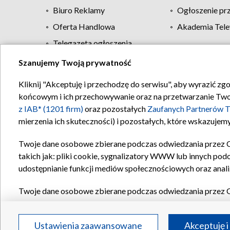
Biuro Reklamy
Ogłoszenie pr
Oferta Handlowa
Akademia Tele
Telegazeta ogłoszenia
Szanujemy Twoją prywatność
Regulamin TVP
Kliknij "Akceptuję i przechodzę do serwisu", aby wyrazić zg
końcowym i ich przechowywanie oraz na przetwarzanie Twoich
z IAB* (1201 firm)
oraz pozostałych
Zaufanych Partnerów T
mierzenia ich skuteczności) i pozostałych, które wskazujemy
Twoje dane osobowe zbierane podczas odwiedzania przez 
takich jak: pliki cookie, sygnalizatory WWW lub innych pod
udostępnianie funkcji mediów społecznościowych oraz anali
Twoje dane osobowe zbierane podczas odwiedzania przez 
plików cookie, informacje o Twoich wyszukiwaniach w serwi
Partnerów TVP
dla realizacji następujących celów i funkc
Ustawienia zaawansowane
Akceptuję i
reklam, tworzenia profilu spersonalizowanych reklam, tworz