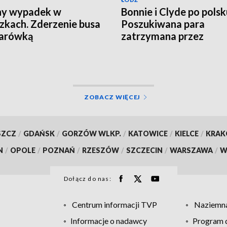
ny wypadek w
Bonnie i Clyde po polsk
zkach. Zderzenie busa
Poszukiwana para
żarówką
zatrzymana przez
kryminalnych
ZOBACZ WIĘCEJ
SZCZ
/
GDAŃSK
/
GORZÓW WLKP.
/
KATOWICE
/
KIELCE
/
KRA
N
/
OPOLE
/
POZNAŃ
/
RZESZÓW
/
SZCZECIN
/
WARSZAWA
/
W
Dołącz do nas:
Centrum informacji TVP
Naziemna
Informacje o nadawcy
Program d