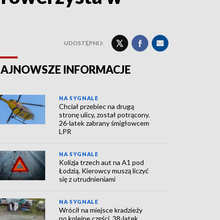
UDOSTĘPNIJ:
AJNOWSZE INFORMACJE
NA SYGNALE
Chciał przebiec na drugą
stronę ulicy, został potrącony.
26-latek zabrany śmigłowcem
LPR
NA SYGNALE
Kolizja trzech aut na A1 pod
Łodzią. Kierowcy muszą liczyć
się z utrudnieniami
NA SYGNALE
Wrócił na miejsce kradzieży
po kolejne części. 38-latek