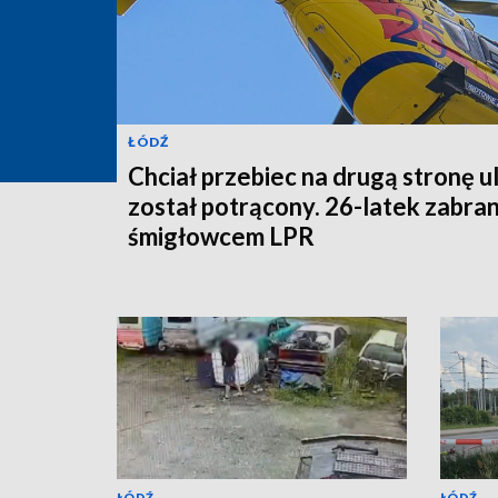
ŁÓDŹ
Chciał przebiec na drugą stronę ul
został potrącony. 26-latek zabra
śmigłowcem LPR
ŁÓDŹ
ŁÓDŹ