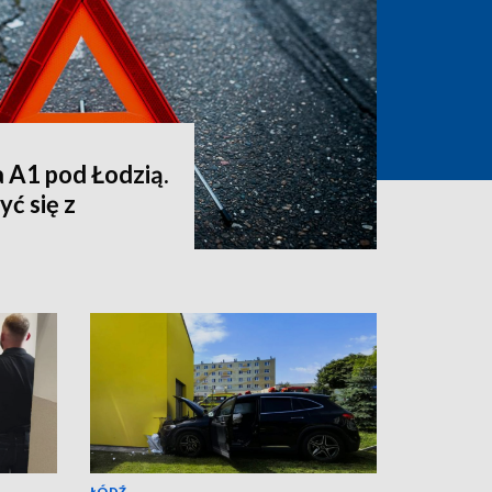
a A1 pod Łodzią.
ć się z
ŁÓDŹ