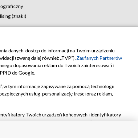
tograficzny
sing (znaki)
klamy
Kontakt
rania danych, dostęp do informacji na Twoim urządzeniu
idacji (zwaną dalej również „TVP”),
Zaufanych Partnerów
anego dopasowania reklam do Twoich zainteresowań i
a PPID do Google.
”, w tym informacje zapisywane za pomocą technologii
zpiecznych usług, personalizację treści oraz reklam,
identyfikatory Twoich urządzeń końcowych i identyfikatory
P,
Zaufanych Partnerów z IAB
oraz pozostałych
Zaufanych
 wyboru podstawowych reklam, wyboru spersonalizowanych
ch treści, pomiaru wydajności reklam, pomiaru wydajności