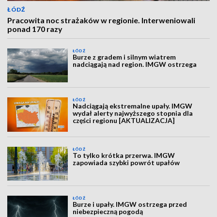
ŁÓDŹ
Pracowita noc strażaków w regionie. Interweniowali
ponad 170 razy
ŁÓDŹ
Burze z gradem i silnym wiatrem
nadciągają nad region. IMGW ostrzega
ŁÓDŹ
Nadciągają ekstremalne upały. IMGW
wydał alerty najwyższego stopnia dla
części regionu [AKTUALIZACJA]
ŁÓDŹ
To tylko krótka przerwa. IMGW
zapowiada szybki powrót upałów
ŁÓDŹ
Burze i upały. IMGW ostrzega przed
niebezpieczną pogodą