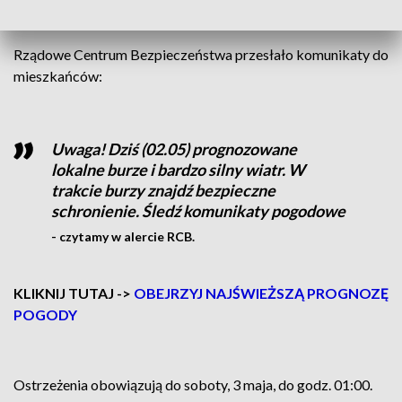
km/h. Lokalnie może również wystąpić grad.
Rządowe Centrum Bezpieczeństwa przesłało komunikaty do
mieszkańców:
Uwaga! Dziś (02.05) prognozowane
lokalne burze i bardzo silny wiatr. W
trakcie burzy znajdź bezpieczne
schronienie. Śledź komunikaty pogodowe
- czytamy w alercie RCB.
KLIKNIJ TUTAJ ->
OBEJRZYJ NAJŚWIEŻSZĄ PROGNOZĘ
POGODY
Ostrzeżenia obowiązują do soboty, 3 maja, do godz. 01:00.