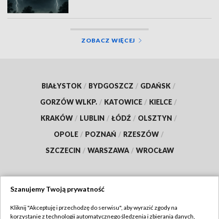
ZOBACZ WIĘCEJ
BIAŁYSTOK
/
BYDGOSZCZ
/
GDAŃSK
/
GORZÓW WLKP.
/
KATOWICE
/
KIELCE
/
KRAKÓW
/
LUBLIN
/
ŁÓDŹ
/
OLSZTYN
/
OPOLE
/
POZNAŃ
/
RZESZÓW
/
SZCZECIN
/
WARSZAWA
/
WROCŁAW
Szanujemy Twoją prywatność
Dołącz do nas:
Kliknij "Akceptuję i przechodzę do serwisu", aby wyrazić zgody na
korzystanie z technologii automatycznego śledzenia i zbierania danych,
TVP