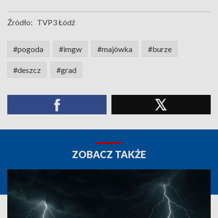
Źródło:
TVP3 Łódź
#pogoda
#imgw
#majówka
#burze
#deszcz
#grad
ZOBACZ TAKŻE