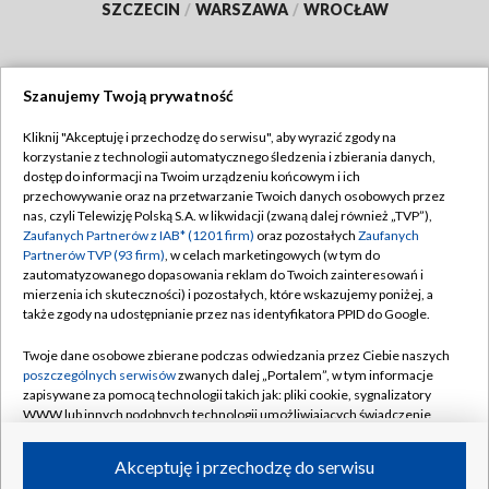
SZCZECIN
/
WARSZAWA
/
WROCŁAW
Szanujemy Twoją prywatność
Dołącz do nas:
Kliknij "Akceptuję i przechodzę do serwisu", aby wyrazić zgody na
korzystanie z technologii automatycznego śledzenia i zbierania danych,
TVP
dostęp do informacji na Twoim urządzeniu końcowym i ich
Abonament TVP
przechowywanie oraz na przetwarzanie Twoich danych osobowych przez
Regulamin TVP
nas, czyli Telewizję Polską S.A. w likwidacji (zwaną dalej również „TVP”),
Emisja w TVP
Zaufanych Partnerów z IAB* (1201 firm)
oraz pozostałych
Zaufanych
Polityka prywatności
Partnerów TVP (93 firm)
, w celach marketingowych (w tym do
Centrum informacji TVP
Moje zgody
zautomatyzowanego dopasowania reklam do Twoich zainteresowań i
mierzenia ich skuteczności) i pozostałych, które wskazujemy poniżej, a
Naziemna Telewizja Cyfrowa
Pomoc
także zgody na udostępnianie przez nas identyfikatora PPID do Google.
Sklep TVP
Biuro reklamy
Twoje dane osobowe zbierane podczas odwiedzania przez Ciebie naszych
Rada Programowa
poszczególnych serwisów
zwanych dalej „Portalem”, w tym informacje
Kontakt
zapisywane za pomocą technologii takich jak: pliki cookie, sygnalizatory
System NOS
WWW lub innych podobnych technologii umożliwiających świadczenie
dopasowanych i bezpiecznych usług, personalizację treści oraz reklam,
Informacje o nadawcy
Kanały
udostępnianie funkcji mediów społecznościowych oraz analizowanie
Akceptuję i przechodzę do serwisu
ruchu w Internecie.
Program dla prasy