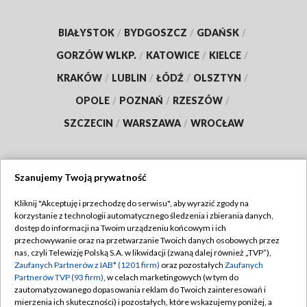
BIAŁYSTOK
/
BYDGOSZCZ
/
GDAŃSK
/
GORZÓW WLKP.
/
KATOWICE
/
KIELCE
/
KRAKÓW
/
LUBLIN
/
ŁÓDŹ
/
OLSZTYN
/
OPOLE
/
POZNAŃ
/
RZESZÓW
/
SZCZECIN
/
WARSZAWA
/
WROCŁAW
Szanujemy Twoją prywatność
Dołącz do nas:
Kliknij "Akceptuję i przechodzę do serwisu", aby wyrazić zgody na
korzystanie z technologii automatycznego śledzenia i zbierania danych,
TVP
dostęp do informacji na Twoim urządzeniu końcowym i ich
Abonament TVP
przechowywanie oraz na przetwarzanie Twoich danych osobowych przez
Regulamin TVP
nas, czyli Telewizję Polską S.A. w likwidacji (zwaną dalej również „TVP”),
Emisja w TVP
Zaufanych Partnerów z IAB* (1201 firm)
oraz pozostałych
Zaufanych
Polityka prywatności
Partnerów TVP (93 firm)
, w celach marketingowych (w tym do
Centrum informacji TVP
Moje zgody
zautomatyzowanego dopasowania reklam do Twoich zainteresowań i
mierzenia ich skuteczności) i pozostałych, które wskazujemy poniżej, a
Naziemna Telewizja Cyfrowa