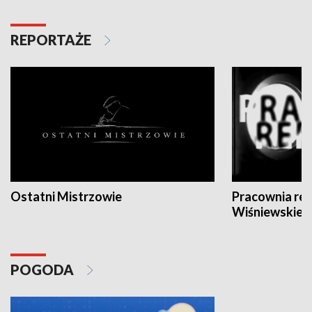
REPORTAŻE
Ostatni Mistrzowie
Pracownia re
Wiśniewskieg
POGODA