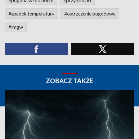
#pogoda w łódzkiem
#przymrozki
#spadek temperatury
#ostrzeżenie pogodowe
#imgw
ZOBACZ TAKŻE