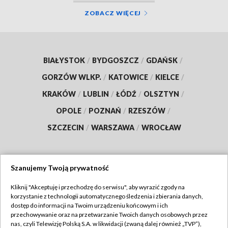
ZOBACZ WIĘCEJ
BIAŁYSTOK
/
BYDGOSZCZ
/
GDAŃSK
/
GORZÓW WLKP.
/
KATOWICE
/
KIELCE
/
KRAKÓW
/
LUBLIN
/
ŁÓDŹ
/
OLSZTYN
/
OPOLE
/
POZNAŃ
/
RZESZÓW
/
SZCZECIN
/
WARSZAWA
/
WROCŁAW
Szanujemy Twoją prywatność
Dołącz do nas:
Kliknij "Akceptuję i przechodzę do serwisu", aby wyrazić zgody na
korzystanie z technologii automatycznego śledzenia i zbierania danych,
TVP
dostęp do informacji na Twoim urządzeniu końcowym i ich
Abonament TVP
przechowywanie oraz na przetwarzanie Twoich danych osobowych przez
Regulamin TVP
nas, czyli Telewizję Polską S.A. w likwidacji (zwaną dalej również „TVP”),