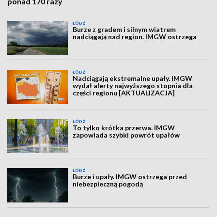
ponad 170 razy
ŁÓDŹ
Burze z gradem i silnym wiatrem
nadciągają nad region. IMGW ostrzega
ŁÓDŹ
Nadciągają ekstremalne upały. IMGW
wydał alerty najwyższego stopnia dla
części regionu [AKTUALIZACJA]
ŁÓDŹ
To tylko krótka przerwa. IMGW
zapowiada szybki powrót upałów
ŁÓDŹ
Burze i upały. IMGW ostrzega przed
niebezpieczną pogodą