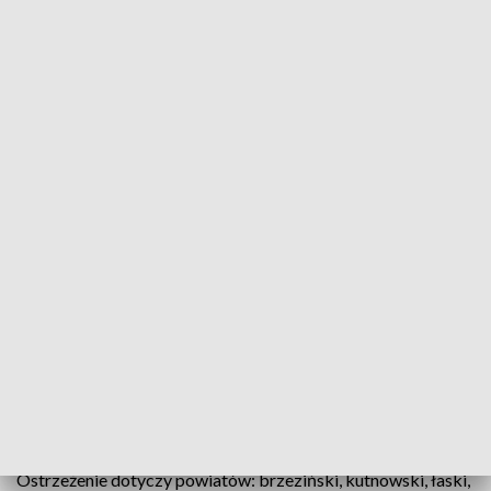
IMGW wydał ostrzeżenie. W nocy możliwe przymrozki (fot. Pixabay)
Instytut Meteorologii i Gospodarki Wodnej wydał
ostrzeżenie pierwszego stopnia dotyczące
przymrozków. Ostrzeżenie dotyczy 12 powiatów
na terenie województwa łódzkiego. Temperatura
przy gruncie może spaść do -3 stopni Celsjusza.
12 powiatów w Łódzkiem objętych
ostrzeżeniem
Ostrzeżenie dotyczy powiatów: brzeziński, kutnowski, łaski,