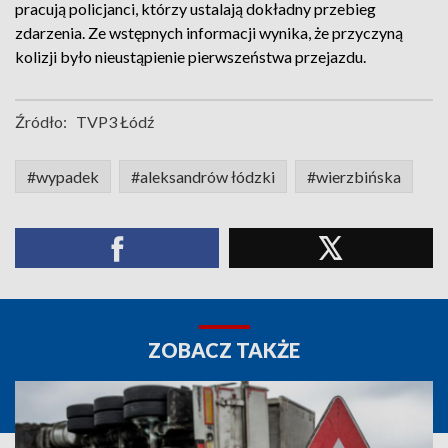
pracują policjanci, którzy ustalają dokładny przebieg
zdarzenia. Ze wstępnych informacji wynika, że przyczyną
kolizji było nieustąpienie pierwszeństwa przejazdu.
Źródło:
TVP3 Łódź
#wypadek
#aleksandrów łódzki
#wierzbińska
ZOBACZ TAKŻE