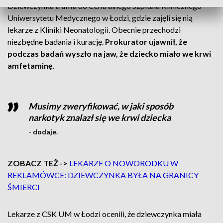
Dziewczynka trafiła do Centralnego Szpitala Klinicznego
Uniwersytetu Medycznego w Łodzi, gdzie zajęli się nią
lekarze z Kliniki Neonatologii. Obecnie przechodzi
niezbędne badania i kurację.
Prokurator ujawnił, że
podczas badań wyszło na jaw, że dziecko miało we krwi
amfetaminę.
Musimy zweryfikować, w jaki sposób
narkotyk znalazł się we krwi dziecka
- dodaje.
ZOBACZ TEŻ ->
LEKARZE O NOWORODKU W
REKLAMÓWCE: DZIEWCZYNKA BYŁA NA GRANICY
ŚMIERCI
Lekarze z CSK UM w Łodzi ocenili, że dziewczynka miała