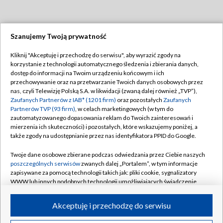
Szanujemy Twoją prywatność
Dołącz do nas:
Kliknij "Akceptuję i przechodzę do serwisu", aby wyrazić zgody na
korzystanie z technologii automatycznego śledzenia i zbierania danych,
TVP
dostęp do informacji na Twoim urządzeniu końcowym i ich
Abonament TVP
przechowywanie oraz na przetwarzanie Twoich danych osobowych przez
Regulamin TVP
nas, czyli Telewizję Polską S.A. w likwidacji (zwaną dalej również „TVP”),
Emisja w TVP
Polityka prywatności
Zaufanych Partnerów z IAB* (1201 firm)
oraz pozostałych
Zaufanych
Partnerów TVP (93 firm)
, w celach marketingowych (w tym do
Centrum informacji TVP
Moje zgody
zautomatyzowanego dopasowania reklam do Twoich zainteresowań i
mierzenia ich skuteczności) i pozostałych, które wskazujemy poniżej, a
Naziemna Telewizja Cyfrowa
Pomoc
także zgody na udostępnianie przez nas identyfikatora PPID do Google.
Sklep TVP
Biuro reklamy
Twoje dane osobowe zbierane podczas odwiedzania przez Ciebie naszych
Rada Programowa
Kontakt
poszczególnych serwisów
zwanych dalej „Portalem”, w tym informacje
zapisywane za pomocą technologii takich jak: pliki cookie, sygnalizatory
System NOS
WWW lub innych podobnych technologii umożliwiających świadczenie
dopasowanych i bezpiecznych usług, personalizację treści oraz reklam,
Informacje o nadawcy
Kanały
udostępnianie funkcji mediów społecznościowych oraz analizowanie
Akceptuję i przechodzę do serwisu
ruchu w Internecie.
Program dla prasy
©2026 Telewizja Polska S.A. w likwidacji