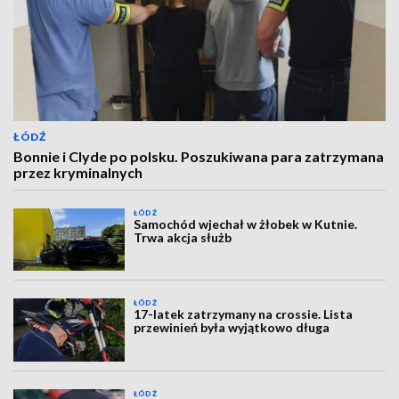
ŁÓDŹ
Bonnie i Clyde po polsku. Poszukiwana para zatrzymana
przez kryminalnych
ŁÓDŹ
Samochód wjechał w żłobek w Kutnie.
Trwa akcja służb
ŁÓDŹ
17-latek zatrzymany na crossie. Lista
przewinień była wyjątkowo długa
ŁÓDŹ