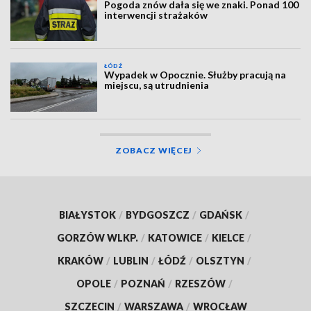
Pogoda znów dała się we znaki. Ponad 100
interwencji strażaków
ŁÓDŹ
Wypadek w Opocznie. Służby pracują na
miejscu, są utrudnienia
ZOBACZ WIĘCEJ
BIAŁYSTOK
/
BYDGOSZCZ
/
GDAŃSK
/
GORZÓW WLKP.
/
KATOWICE
/
KIELCE
/
KRAKÓW
/
LUBLIN
/
ŁÓDŹ
/
OLSZTYN
/
OPOLE
/
POZNAŃ
/
RZESZÓW
/
SZCZECIN
/
WARSZAWA
/
WROCŁAW