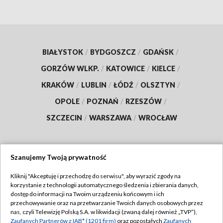
BIAŁYSTOK
/
BYDGOSZCZ
/
GDAŃSK
/
GORZÓW WLKP.
/
KATOWICE
/
KIELCE
/
KRAKÓW
/
LUBLIN
/
ŁÓDŹ
/
OLSZTYN
/
OPOLE
/
POZNAŃ
/
RZESZÓW
/
SZCZECIN
/
WARSZAWA
/
WROCŁAW
Szanujemy Twoją prywatność
Dołącz do nas:
Kliknij "Akceptuję i przechodzę do serwisu", aby wyrazić zgody na
korzystanie z technologii automatycznego śledzenia i zbierania danych,
TVP
dostęp do informacji na Twoim urządzeniu końcowym i ich
Abonament TVP
przechowywanie oraz na przetwarzanie Twoich danych osobowych przez
Regulamin TVP
nas, czyli Telewizję Polską S.A. w likwidacji (zwaną dalej również „TVP”),
Emisja w TVP
Zaufanych Partnerów z IAB* (1201 firm)
oraz pozostałych
Zaufanych
Polityka prywatności