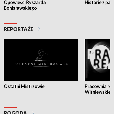
Opowieści Ryszarda
Historie z pas
Bonisławskiego
REPORTAŻE
Ostatni Mistrzowie
Pracownia re
Wiśniewskieg
POGODA