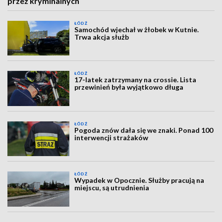
przez kryminalnych
ŁÓDŹ
Samochód wjechał w żłobek w Kutnie.
Trwa akcja służb
ŁÓDŹ
17-latek zatrzymany na crossie. Lista
przewinień była wyjątkowo długa
ŁÓDŹ
Pogoda znów dała się we znaki. Ponad 100
interwencji strażaków
ŁÓDŹ
Wypadek w Opocznie. Służby pracują na
miejscu, są utrudnienia