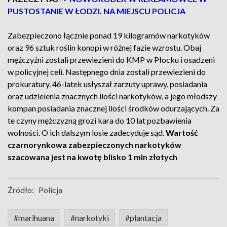
PUSTOSTANIE W ŁODZI. NA MIEJSCU POLICJA
Zabezpieczono łącznie ponad 19 kilogramów narkotyków
oraz 96 sztuk roślin konopi w różnej fazie wzrostu. Obaj
mężczyźni zostali przewiezieni do KMP w Płocku i osadzeni
w policyjnej celi. Następnego dnia zostali przewiezieni do
prokuratury. 46-latek usłyszał zarzuty uprawy, posiadania
oraz udzielenia znacznych ilości narkotyków, a jego młodszy
kompan posiadania znacznej ilości środków odurzających. Za
te czyny mężczyzną grozi kara do 10 lat pozbawienia
wolności. O ich dalszym losie zadecyduje sąd.
Wartość
czarnorynkowa zabezpieczonych narkotyków
szacowana jest na kwotę blisko 1 mln złotych
Źródło:
Policja
#marihuana
#narkotyki
#plantacja