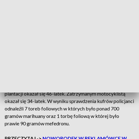
Narkotyki znalezione w bagażniku motocykla/Fot. Policja
To wystarczyło policjantom do podjęcia decyzji o
zatrzymaniu mężczyzn. Już po chwili obaj mieli założone
kajdanki.
Policjanci zabezpieczyli na terenie posesji plantację
marihuany, na której znajdowało się 96 sztuk roślin konopi w
różnej fazie wzrostu oraz ponad 18 kilogramów marihuany
zapakowanych w worki foliowe i torby. Właścicielem
plantacji okazał się 46-latek. Zatrzymanym motocyklistą
okazał się 34-latek. W wyniku sprawdzenia kufrów policjanci
odnaleźli 7 toreb foliowych w których było ponad 700
gramów marihuany oraz 1 torbę foliową w której było
prawie 90 gramów mefedronu.
PRZECZYTAJ ->
NOWORODEK W REKLAMÓWCE W