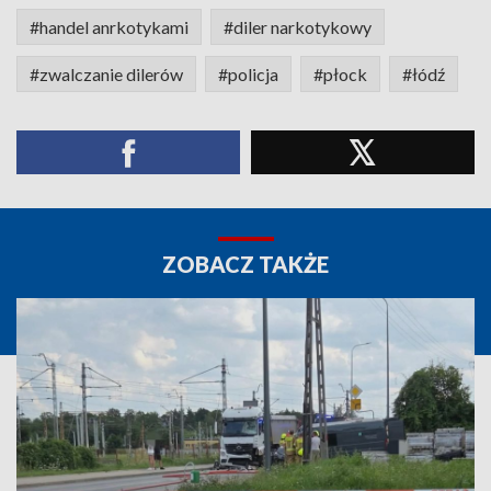
#handel anrkotykami
#diler narkotykowy
#zwalczanie dilerów
#policja
#płock
#łódź
ZOBACZ TAKŻE