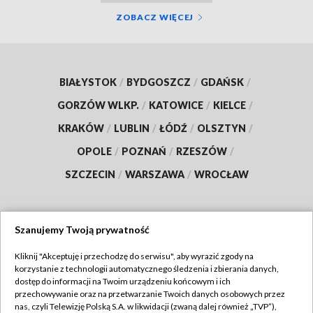
ZOBACZ WIĘCEJ
BIAŁYSTOK
/
BYDGOSZCZ
/
GDAŃSK
/
GORZÓW WLKP.
/
KATOWICE
/
KIELCE
/
KRAKÓW
/
LUBLIN
/
ŁÓDŹ
/
OLSZTYN
/
OPOLE
/
POZNAŃ
/
RZESZÓW
/
SZCZECIN
/
WARSZAWA
/
WROCŁAW
Szanujemy Twoją prywatność
Dołącz do nas:
Kliknij "Akceptuję i przechodzę do serwisu", aby wyrazić zgody na
korzystanie z technologii automatycznego śledzenia i zbierania danych,
TVP
dostęp do informacji na Twoim urządzeniu końcowym i ich
Abonament TVP
przechowywanie oraz na przetwarzanie Twoich danych osobowych przez
Regulamin TVP
nas, czyli Telewizję Polską S.A. w likwidacji (zwaną dalej również „TVP”),