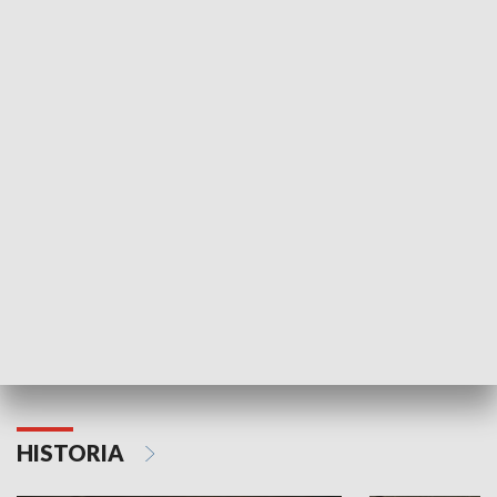
Idź się zbadaj
Nie poddaję si
GOSPODARKA
Strefa biznesu
HISTORIA