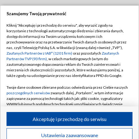
Szanujemy Twoją prywatność
Dołącz do nas:
Kliknij "Akceptuję i przechodzę do serwisu", aby wyrazić zgody na
korzystanie z technologii automatycznego śledzenia i zbierania danych,
TVP
dostęp do informacji na Twoim urządzeniu końcowym i ich
Abonament TVP
przechowywanie oraz na przetwarzanie Twoich danych osobowych przez
Regulamin TVP
nas, czyli Telewizję Polską S.A. w likwidacji (zwaną dalej również „TVP”),
Emisja w TVP
Zaufanych Partnerów z IAB* (1201 firm)
oraz pozostałych
Zaufanych
Polityka prywatności
Partnerów TVP (93 firm)
, w celach marketingowych (w tym do
Centrum informacji TVP
Moje zgody
zautomatyzowanego dopasowania reklam do Twoich zainteresowań i
mierzenia ich skuteczności) i pozostałych, które wskazujemy poniżej, a
Naziemna Telewizja Cyfrowa
Pomoc
także zgody na udostępnianie przez nas identyfikatora PPID do Google.
Sklep TVP
Biuro reklamy
Twoje dane osobowe zbierane podczas odwiedzania przez Ciebie naszych
Rada Programowa
poszczególnych serwisów
zwanych dalej „Portalem”, w tym informacje
Kontakt
zapisywane za pomocą technologii takich jak: pliki cookie, sygnalizatory
System NOS
WWW lub innych podobnych technologii umożliwiających świadczenie
dopasowanych i bezpiecznych usług, personalizację treści oraz reklam,
Informacje o nadawcy
Kanały
udostępnianie funkcji mediów społecznościowych oraz analizowanie
Akceptuję i przechodzę do serwisu
ruchu w Internecie.
Program dla prasy
©2026 Telewizja Polska S.A. w likwidacji
Biuro Reklamy
Twoje dane osobowe zbierane podczas odwiedzania przez Ciebie
Ustawienia zaawansowane
poszczególnych serwisów
na Portalu, takie jak adresy IP, identyfikatory