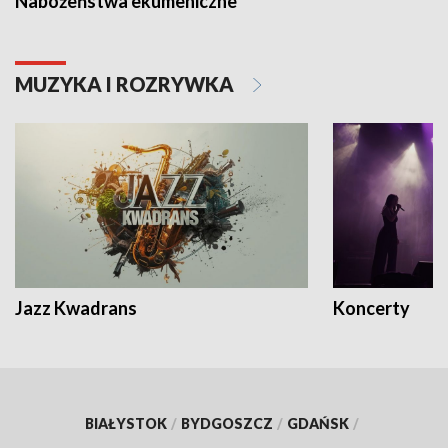
Nabożeństwa ekumeniczne
MUZYKA I ROZRYWKA
Jazz Kwadrans
Koncerty
BIAŁYSTOK
/
BYDGOSZCZ
/
GDAŃSK
/