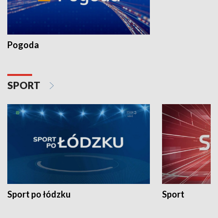
Pogoda
SPORT
Sport po łódzku
Sport