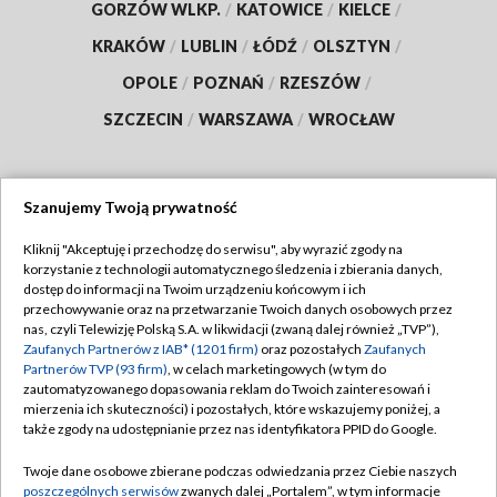
GORZÓW WLKP.
/
KATOWICE
/
KIELCE
/
KRAKÓW
/
LUBLIN
/
ŁÓDŹ
/
OLSZTYN
/
OPOLE
/
POZNAŃ
/
RZESZÓW
/
SZCZECIN
/
WARSZAWA
/
WROCŁAW
Szanujemy Twoją prywatność
Dołącz do nas:
Kliknij "Akceptuję i przechodzę do serwisu", aby wyrazić zgody na
korzystanie z technologii automatycznego śledzenia i zbierania danych,
TVP
dostęp do informacji na Twoim urządzeniu końcowym i ich
Abonament TVP
przechowywanie oraz na przetwarzanie Twoich danych osobowych przez
Regulamin TVP
nas, czyli Telewizję Polską S.A. w likwidacji (zwaną dalej również „TVP”),
Emisja w TVP
Zaufanych Partnerów z IAB* (1201 firm)
oraz pozostałych
Zaufanych
Polityka prywatności
Partnerów TVP (93 firm)
, w celach marketingowych (w tym do
Centrum informacji TVP
Moje zgody
zautomatyzowanego dopasowania reklam do Twoich zainteresowań i
mierzenia ich skuteczności) i pozostałych, które wskazujemy poniżej, a
Naziemna Telewizja Cyfrowa
Pomoc
także zgody na udostępnianie przez nas identyfikatora PPID do Google.
Sklep TVP
Biuro reklamy
Twoje dane osobowe zbierane podczas odwiedzania przez Ciebie naszych
Rada Programowa
poszczególnych serwisów
zwanych dalej „Portalem”, w tym informacje
Kontakt