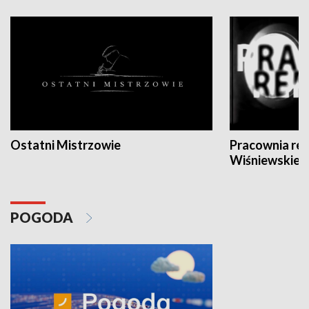
Ostatni Mistrzowie
Pracownia re
Wiśniewskieg
POGODA