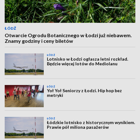
ŁÓDŹ
Otwarcie Ogrodu Botanicznego w Łodzi już niebawem.
Znamy godziny i ceny biletów
ŁÓDŹ
Lotnisko w Łodzi ogłasza letni rozkład.
Będzie więcej lotów do Mediolanu
ŁÓDŹ
Yoł Yoł Seniorzy z Łodzi. Hip hop bez
metryki
ŁÓDŹ
Łódzkie lotnisko z historycznym wynikiem.
Prawie pół miliona pasażerów