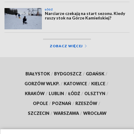
ŁÓDŹ
Narciarze czekają na start sezonu. Kiedy
ruszy stok na Górze Kamieńskiej?
ZOBACZ WIĘCEJ
BIAŁYSTOK
/
BYDGOSZCZ
/
GDAŃSK
/
GORZÓW WLKP.
/
KATOWICE
/
KIELCE
/
KRAKÓW
/
LUBLIN
/
ŁÓDŹ
/
OLSZTYN
/
OPOLE
/
POZNAŃ
/
RZESZÓW
/
SZCZECIN
/
WARSZAWA
/
WROCŁAW