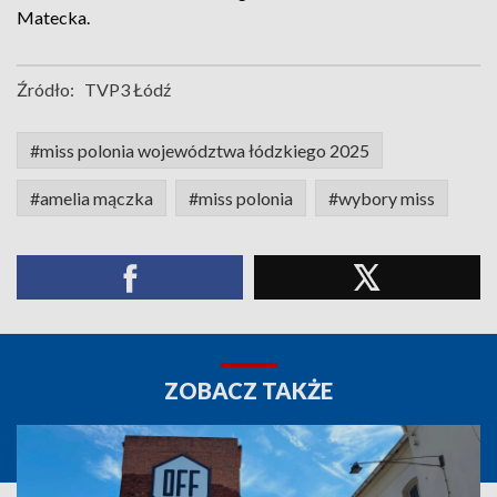
Matecka.
Źródło:
TVP3 Łódź
#miss polonia województwa łódzkiego 2025
#amelia mączka
#miss polonia
#wybory miss
ZOBACZ TAKŻE