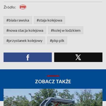
Źródło:
#biala rawska
#staja kolejowa
#nowa stacja kolejowa
#kolej w lodzkiem
#przystanek kolejowy
#pkp plk
ZOBACZ TAKŻE