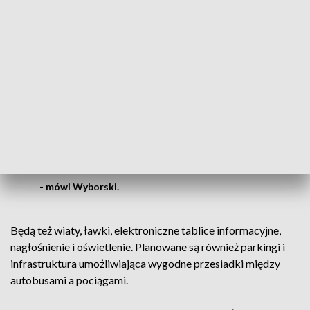
pierwsza polska linia kolejowa wysokich prędkości, na której
pociągi jeździły 200 km/godz., a już niedługo będą osiągać
250 km/godz.
W Białej Rawskiej zbudujemy dwa
dodatkowe tory, dwa perony o długości
400 m, na których będą mogły się
zatrzymywać wszystkie pociągi jeżdżące
po polskiej sieci kolejowej
- mówi Wyborski.
Będą też wiaty, ławki, elektroniczne tablice informacyjne,
nagłośnienie i oświetlenie. Planowane są również parkingi i
infrastruktura umożliwiająca wygodne przesiadki między
autobusami a pociągami.