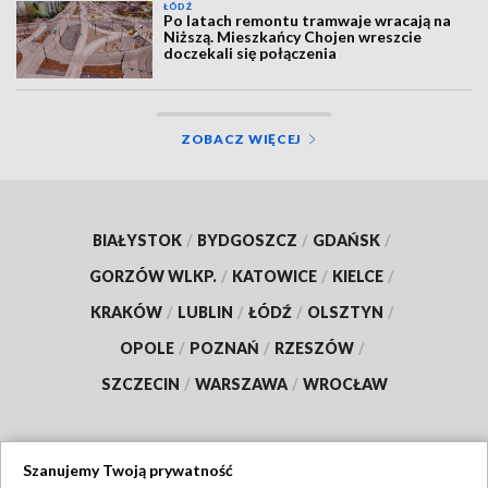
ŁÓDŹ
Po latach remontu tramwaje wracają na
Niższą. Mieszkańcy Chojen wreszcie
doczekali się połączenia
ZOBACZ WIĘCEJ
BIAŁYSTOK
/
BYDGOSZCZ
/
GDAŃSK
/
GORZÓW WLKP.
/
KATOWICE
/
KIELCE
/
KRAKÓW
/
LUBLIN
/
ŁÓDŹ
/
OLSZTYN
/
OPOLE
/
POZNAŃ
/
RZESZÓW
/
SZCZECIN
/
WARSZAWA
/
WROCŁAW
Szanujemy Twoją prywatność
Dołącz do nas: