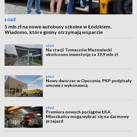
ŁÓDŹ
5 mln zł na nowe autobusy szkolne w Łódzkiem.
Wiadomo, które gminy otrzymają wsparcie
ŁÓDŹ
Na stacji Tomaszów Mazowiecki
ukończono inwestycję za 19,9 mln zł
ŁÓDŹ
Nowy dworzec w Opocznie. PKP podpisały
umowę z wykonawcą
ŁÓDŹ
Premiera nowych pociągów ŁKA.
Mieszkańcy mogą wybrać się na darmowy
przejazd