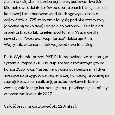
Zanim tak się stanie, trzeba będzie wybudować dwa 3,5-
kilometrowe odcinki torów po obu stronach istniejącej linii
kolejowej i przebudować wiadukt drogowy na drodze
wojewódzkiej 725, żeby zmieściły się pod nim cztery tory
(obecnie są tylko dwa) i dojście do peronów - zależnie od
projektu kładką lub tunelem pod torami. Wsparcie dla
inwestycji i "wzorową współpracę" deklaruje Piotr
Wojtysiak, wicemarszałek województwa łódzkiego.
Piotr Wyborski, prezes PKP PLK, zapowiada, że przetarg w
systemie "zaprojektuj i buduj" zostanie rozstrzygnięty do
końca 2025 roku. Następnie wykonawca będzie miał dwa
miesiące na przygotowanie pierwszej koncepcji, a później na
zaprojektowanie i realizację prac budowlanych, które -
według założonego harmonogramu - powinny się zakończyć
w czwartym kwartale 2027.
Całość prac ma kosztować ok. 123 mln zł.