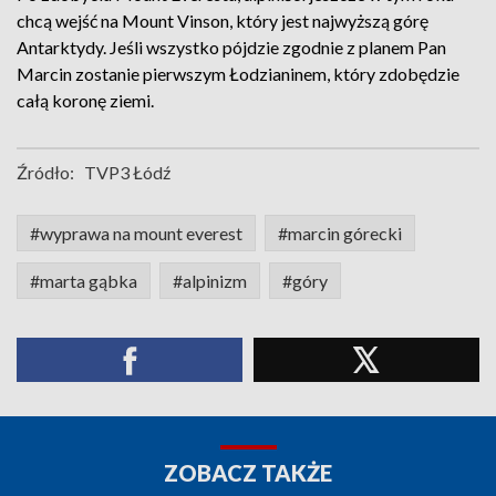
chcą wejść na Mount Vinson, który jest najwyższą górę
Antarktydy. Jeśli wszystko pójdzie zgodnie z planem Pan
Marcin zostanie pierwszym Łodzianinem, który zdobędzie
całą koronę ziemi.
Źródło:
TVP3 Łódź
#wyprawa na mount everest
#marcin górecki
#marta gąbka
#alpinizm
#góry
ZOBACZ TAKŻE