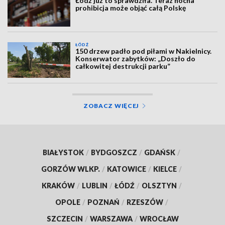
Łódź już to sprawdziła. Teraz nocna
prohibicja może objąć całą Polskę
ŁÓDŹ
150 drzew padło pod piłami w Nakielnicy.
Konserwator zabytków: „Doszło do
całkowitej destrukcji parku”
ZOBACZ WIĘCEJ
BIAŁYSTOK
/
BYDGOSZCZ
/
GDAŃSK
/
GORZÓW WLKP.
/
KATOWICE
/
KIELCE
/
KRAKÓW
/
LUBLIN
/
ŁÓDŹ
/
OLSZTYN
/
OPOLE
/
POZNAŃ
/
RZESZÓW
/
SZCZECIN
/
WARSZAWA
/
WROCŁAW