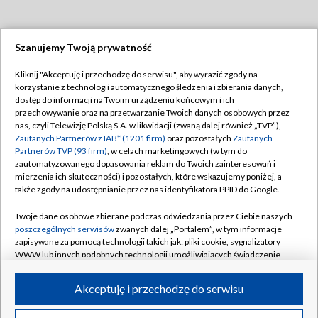
Szanujemy Twoją prywatność
Dołącz do nas:
Kliknij "Akceptuję i przechodzę do serwisu", aby wyrazić zgody na
korzystanie z technologii automatycznego śledzenia i zbierania danych,
TVP
dostęp do informacji na Twoim urządzeniu końcowym i ich
Abonament TVP
przechowywanie oraz na przetwarzanie Twoich danych osobowych przez
Regulamin TVP
nas, czyli Telewizję Polską S.A. w likwidacji (zwaną dalej również „TVP”),
Emisja w TVP
Polityka prywatności
Zaufanych Partnerów z IAB* (1201 firm)
oraz pozostałych
Zaufanych
Partnerów TVP (93 firm)
, w celach marketingowych (w tym do
Centrum informacji TVP
Moje zgody
zautomatyzowanego dopasowania reklam do Twoich zainteresowań i
mierzenia ich skuteczności) i pozostałych, które wskazujemy poniżej, a
Naziemna Telewizja Cyfrowa
Pomoc
także zgody na udostępnianie przez nas identyfikatora PPID do Google.
Sklep TVP
Biuro reklamy
Twoje dane osobowe zbierane podczas odwiedzania przez Ciebie naszych
Rada Programowa
Kontakt
poszczególnych serwisów
zwanych dalej „Portalem”, w tym informacje
zapisywane za pomocą technologii takich jak: pliki cookie, sygnalizatory
System NOS
WWW lub innych podobnych technologii umożliwiających świadczenie
dopasowanych i bezpiecznych usług, personalizację treści oraz reklam,
Informacje o nadawcy
Kanały
udostępnianie funkcji mediów społecznościowych oraz analizowanie
Akceptuję i przechodzę do serwisu
ruchu w Internecie.
Program dla prasy
©2026 Telewizja Polska S.A. w likwidacji
Biuro Reklamy