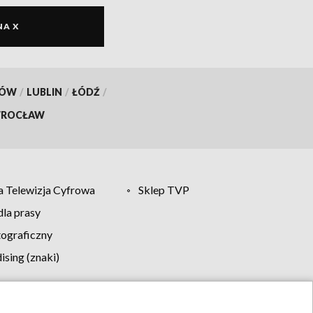
NA X
KÓW
/
LUBLIN
/
ŁÓDŹ
/
ROCŁAW
 Telewizja Cyfrowa
Sklep TVP
la prasy
tograficzny
sing (znaki)