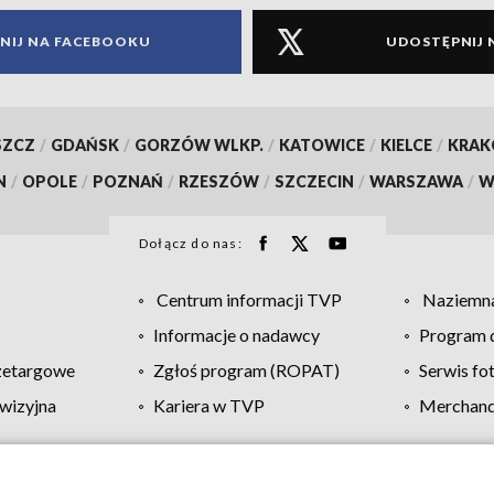
NIJ NA FACEBOOKU
UDOSTĘPNIJ 
SZCZ
/
GDAŃSK
/
GORZÓW WLKP.
/
KATOWICE
/
KIELCE
/
KRA
N
/
OPOLE
/
POZNAŃ
/
RZESZÓW
/
SZCZECIN
/
WARSZAWA
/
W
Dołącz do nas:
Centrum informacji TVP
Naziemna
Informacje o nadawcy
Program d
zetargowe
Zgłoś program (ROPAT)
Serwis fo
wizyjna
Kariera w TVP
Merchandi