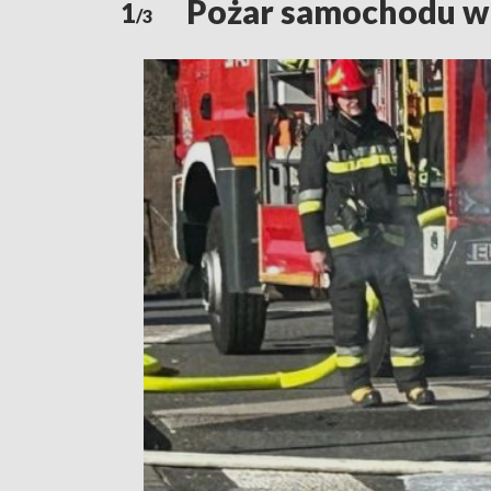
Pożar samochodu w
1
/3