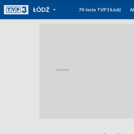
POWRÓT DO
ŁÓDŹ
70-lecie TVP3 Łódź
A
TVP REGIONY