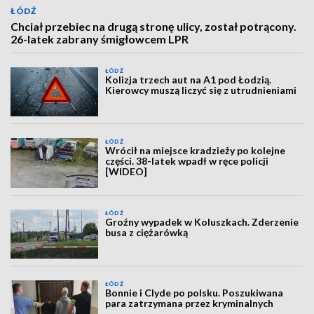
ŁÓDŹ
Chciał przebiec na drugą stronę ulicy, został potrącony.
26-latek zabrany śmigłowcem LPR
ŁÓDŹ
Kolizja trzech aut na A1 pod Łodzią.
Kierowcy muszą liczyć się z utrudnieniami
ŁÓDŹ
Wrócił na miejsce kradzieży po kolejne
części. 38-latek wpadł w ręce policji
[WIDEO]
ŁÓDŹ
Groźny wypadek w Koluszkach. Zderzenie
busa z ciężarówką
ŁÓDŹ
Bonnie i Clyde po polsku. Poszukiwana
para zatrzymana przez kryminalnych