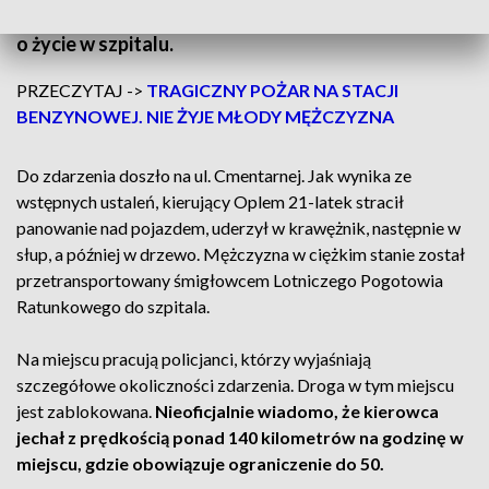
drzewo rozpadł się na dwie części. Kierujący walczy
o życie w szpitalu.
PRZECZYTAJ ->
TRAGICZNY POŻAR NA STACJI
BENZYNOWEJ. NIE ŻYJE MŁODY MĘŻCZYZNA
Do zdarzenia doszło na ul. Cmentarnej. Jak wynika ze
wstępnych ustaleń, kierujący Oplem 21-latek stracił
panowanie nad pojazdem, uderzył w krawężnik, następnie w
słup, a później w drzewo. Mężczyzna w ciężkim stanie został
przetransportowany śmigłowcem Lotniczego Pogotowia
Ratunkowego do szpitala.
Na miejscu pracują policjanci, którzy wyjaśniają
szczegółowe okoliczności zdarzenia. Droga w tym miejscu
jest zablokowana.
Nieoficjalnie wiadomo, że kierowca
jechał z prędkością ponad 140 kilometrów na godzinę w
miejscu, gdzie obowiązuje ograniczenie do 50.