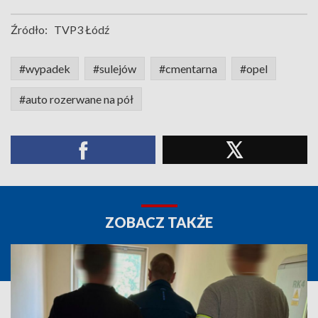
Źródło:
TVP3 Łódź
#wypadek
#sulejów
#cmentarna
#opel
#auto rozerwane na pół
ZOBACZ TAKŻE