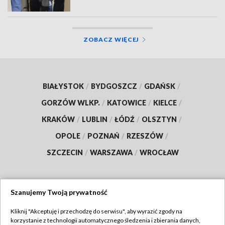
ZOBACZ WIĘCEJ
BIAŁYSTOK
/
BYDGOSZCZ
/
GDAŃSK
/
GORZÓW WLKP.
/
KATOWICE
/
KIELCE
/
KRAKÓW
/
LUBLIN
/
ŁÓDŹ
/
OLSZTYN
/
OPOLE
/
POZNAŃ
/
RZESZÓW
/
SZCZECIN
/
WARSZAWA
/
WROCŁAW
Szanujemy Twoją prywatność
Dołącz do nas:
Kliknij "Akceptuję i przechodzę do serwisu", aby wyrazić zgody na
korzystanie z technologii automatycznego śledzenia i zbierania danych,
TVP