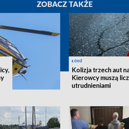
ZOBACZ TAKŻE
ŁÓDŹ
icy,
Kolizja trzech aut n
ny
Kierowcy muszą liczy
utrudnieniami