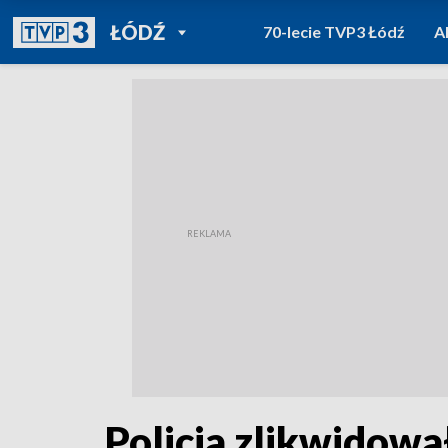
POWRÓT DO
ŁÓDŹ
70-lecie TVP3 Łódź
A
TVP REGIONY
Policja zlikwidow