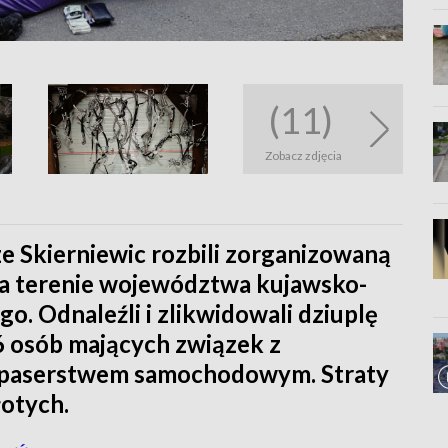
(11)
Zobacz zdjęcia
ze Skierniewic rozbili zorganizowaną
 na terenie województwa kujawsko-
. Odnaleźli i zlikwidowali dziuplę
 osób mających związek z
 paserstwem samochodowym. Straty
łotych.