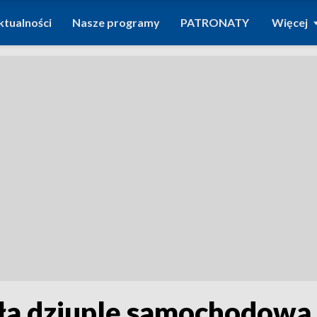
ktualności
Nasze programy
PATRONATY
Więcej
ała dziuplę samochodową.