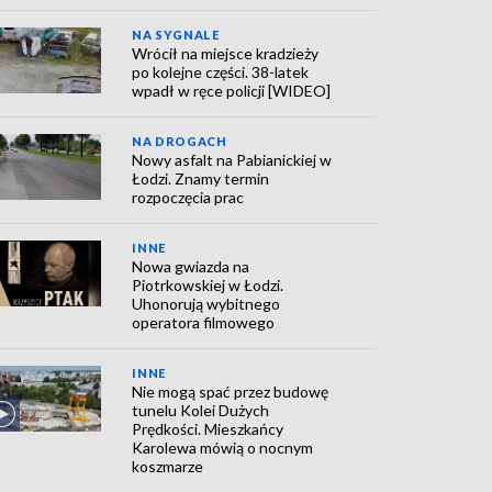
NA SYGNALE
Wrócił na miejsce kradzieży
po kolejne części. 38-latek
wpadł w ręce policji [WIDEO]
NA DROGACH
Nowy asfalt na Pabianickiej w
Łodzi. Znamy termin
rozpoczęcia prac
INNE
Nowa gwiazda na
Piotrkowskiej w Łodzi.
Uhonorują wybitnego
operatora filmowego
INNE
Nie mogą spać przez budowę
tunelu Kolei Dużych
Prędkości. Mieszkańcy
Karolewa mówią o nocnym
koszmarze