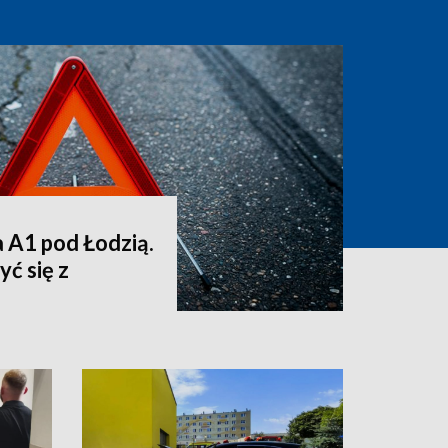
a A1 pod Łodzią.
ć się z