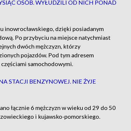
YSIĄC OSÓB. WYŁUDZILI OD NICH PONAD
atu inowrocławskiego, dzięki posiadanym
dową. Po przybyciu na miejsce natychmiast
lejnych dwóch mężczyzn, którzy
dzionych pojazdów. Pod tym adresem
ch częściami samochodowymi.
A STACJI BENZYNOWEJ. NIE ŻYJE
ano łącznie 6 mężczyzn w wieku od 29 do 50
azowieckiego i kujawsko-pomorskiego.