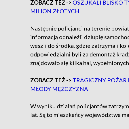
ZOBACZ TEŻ ->
OSZUKALI BLISKO T
MILION ZŁOTYCH
Następnie policjanci na terenie powi
informacją odnaleźli dziuplę samocho
weszli do środka, gdzie zatrzymali ko
odpowiedzialni byli za demontaż kra
znajdowało się kilka hal, wypełniony
ZOBACZ TEŻ ->
TRAGICZNY POŻAR N
MŁODY MĘŻCZYZNA
W wyniku działań policjantów zatrzym
lat. Są to mieszkańcy województwa m