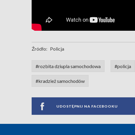
Źródło:
Policja
#rozbita dziupla samochodowa
#policja
#kradzież samochodów
UDOSTĘPNIJ NA FACEBOOKU