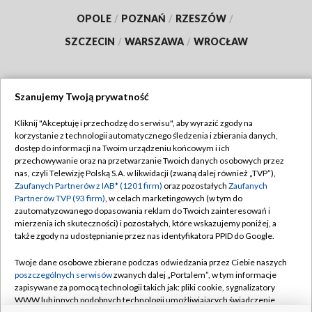
OPOLE
/
POZNAŃ
/
RZESZÓW
/
SZCZECIN
/
WARSZAWA
/
WROCŁAW
Szanujemy Twoją prywatność
Dołącz do nas:
Kliknij "Akceptuję i przechodzę do serwisu", aby wyrazić zgody na
korzystanie z technologii automatycznego śledzenia i zbierania danych,
TVP
dostęp do informacji na Twoim urządzeniu końcowym i ich
Abonament TVP
przechowywanie oraz na przetwarzanie Twoich danych osobowych przez
Regulamin TVP
nas, czyli Telewizję Polską S.A. w likwidacji (zwaną dalej również „TVP”),
Emisja w TVP
Zaufanych Partnerów z IAB* (1201 firm)
oraz pozostałych
Zaufanych
Polityka prywatności
Partnerów TVP (93 firm)
, w celach marketingowych (w tym do
Centrum informacji TVP
Moje zgody
zautomatyzowanego dopasowania reklam do Twoich zainteresowań i
mierzenia ich skuteczności) i pozostałych, które wskazujemy poniżej, a
Naziemna Telewizja Cyfrowa
Pomoc
także zgody na udostępnianie przez nas identyfikatora PPID do Google.
Sklep TVP
Biuro reklamy
Twoje dane osobowe zbierane podczas odwiedzania przez Ciebie naszych
Rada Programowa
poszczególnych serwisów
zwanych dalej „Portalem”, w tym informacje
Kontakt
zapisywane za pomocą technologii takich jak: pliki cookie, sygnalizatory
System NOS
WWW lub innych podobnych technologii umożliwiających świadczenie