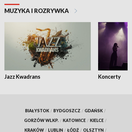
MUZYKA I ROZRYWKA
Jazz Kwadrans
Koncerty
BIAŁYSTOK
/
BYDGOSZCZ
/
GDAŃSK
/
GORZÓW WLKP.
/
KATOWICE
/
KIELCE
/
KRAKÓW
/
LUBLIN
/
ŁÓDŹ
/
OLSZTYN
/