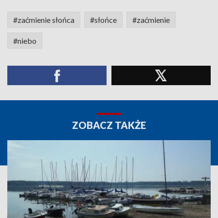
#zaćmienie słońca
#słońce
#zaćmienie
#niebo
ZOBACZ TAKŻE