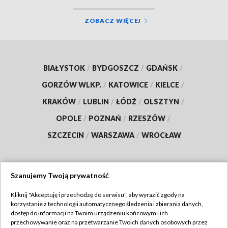
ZOBACZ WIĘCEJ
BIAŁYSTOK
/
BYDGOSZCZ
/
GDAŃSK
/
GORZÓW WLKP.
/
KATOWICE
/
KIELCE
/
KRAKÓW
/
LUBLIN
/
ŁÓDŹ
/
OLSZTYN
/
OPOLE
/
POZNAŃ
/
RZESZÓW
/
SZCZECIN
/
WARSZAWA
/
WROCŁAW
Szanujemy Twoją prywatność
Dołącz do nas:
Kliknij "Akceptuję i przechodzę do serwisu", aby wyrazić zgody na
korzystanie z technologii automatycznego śledzenia i zbierania danych,
TVP
dostęp do informacji na Twoim urządzeniu końcowym i ich
Abonament TVP
przechowywanie oraz na przetwarzanie Twoich danych osobowych przez
Regulamin TVP