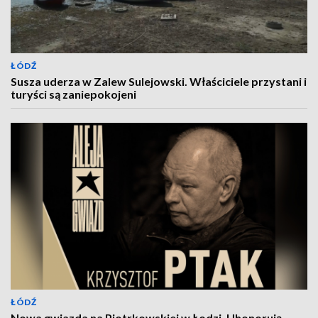
ŁÓDŹ
Susza uderza w Zalew Sulejowski. Właściciele przystani i
turyści są zaniepokojeni
ŁÓDŹ
Nowa gwiazda na Piotrkowskiej w Łodzi. Uhonorują