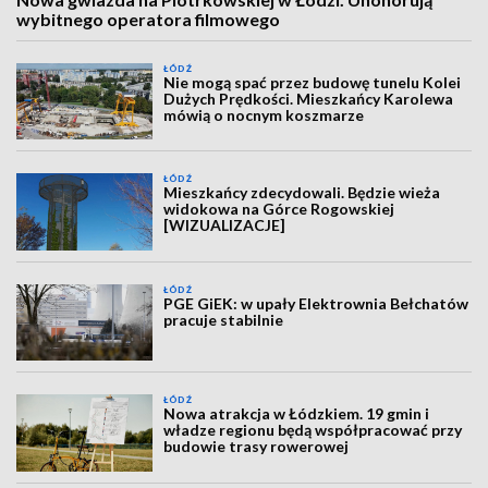
wybitnego operatora filmowego
ŁÓDŹ
Nie mogą spać przez budowę tunelu Kolei
Dużych Prędkości. Mieszkańcy Karolewa
mówią o nocnym koszmarze
ŁÓDŹ
Mieszkańcy zdecydowali. Będzie wieża
widokowa na Górce Rogowskiej
[WIZUALIZACJE]
ŁÓDŹ
PGE GiEK: w upały Elektrownia Bełchatów
pracuje stabilnie
ŁÓDŹ
Nowa atrakcja w Łódzkiem. 19 gmin i
władze regionu będą współpracować przy
budowie trasy rowerowej