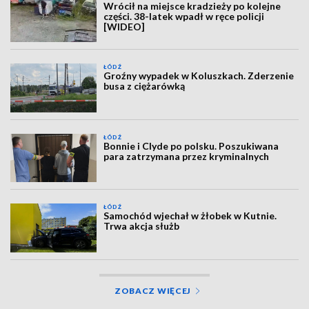
Wrócił na miejsce kradzieży po kolejne
części. 38-latek wpadł w ręce policji
[WIDEO]
ŁÓDŹ
Groźny wypadek w Koluszkach. Zderzenie
busa z ciężarówką
ŁÓDŹ
Bonnie i Clyde po polsku. Poszukiwana
para zatrzymana przez kryminalnych
ŁÓDŹ
Samochód wjechał w żłobek w Kutnie.
Trwa akcja służb
ZOBACZ WIĘCEJ