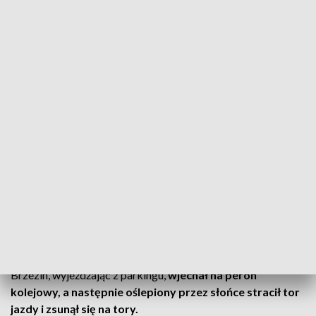
Fot. KMP Skierniewice
25 marca tuż przed godz. 16 na dworcu PKP w
Skierniewicach doszło do nietypowej sytuacji. 79-
letni mężczyzna wjechał na tory kolejowe. Pociągi
kursowały opóźnione.
Jak wynika z ustaleń policji, kierujący skodą mieszkaniec
Brzezin, wyjeżdżając z parkingu,
wjechał na peron
kolejowy, a następnie oślepiony przez słońce stracił tor
jazdy i zsunął się na tory.