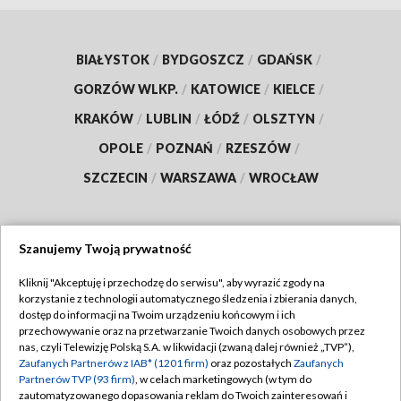
BIAŁYSTOK
/
BYDGOSZCZ
/
GDAŃSK
/
GORZÓW WLKP.
/
KATOWICE
/
KIELCE
/
KRAKÓW
/
LUBLIN
/
ŁÓDŹ
/
OLSZTYN
/
OPOLE
/
POZNAŃ
/
RZESZÓW
/
SZCZECIN
/
WARSZAWA
/
WROCŁAW
Szanujemy Twoją prywatność
Dołącz do nas:
Kliknij "Akceptuję i przechodzę do serwisu", aby wyrazić zgody na
korzystanie z technologii automatycznego śledzenia i zbierania danych,
TVP
dostęp do informacji na Twoim urządzeniu końcowym i ich
Abonament TVP
przechowywanie oraz na przetwarzanie Twoich danych osobowych przez
Regulamin TVP
nas, czyli Telewizję Polską S.A. w likwidacji (zwaną dalej również „TVP”),
Emisja w TVP
Polityka prywatności
Zaufanych Partnerów z IAB* (1201 firm)
oraz pozostałych
Zaufanych
Partnerów TVP (93 firm)
, w celach marketingowych (w tym do
Centrum informacji TVP
Moje zgody
zautomatyzowanego dopasowania reklam do Twoich zainteresowań i