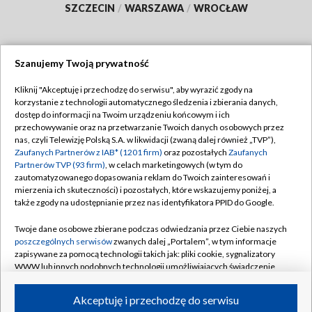
SZCZECIN
/
WARSZAWA
/
WROCŁAW
Szanujemy Twoją prywatność
Dołącz do nas:
Kliknij "Akceptuję i przechodzę do serwisu", aby wyrazić zgody na
korzystanie z technologii automatycznego śledzenia i zbierania danych,
TVP
dostęp do informacji na Twoim urządzeniu końcowym i ich
Abonament TVP
przechowywanie oraz na przetwarzanie Twoich danych osobowych przez
Regulamin TVP
nas, czyli Telewizję Polską S.A. w likwidacji (zwaną dalej również „TVP”),
Emisja w TVP
Zaufanych Partnerów z IAB* (1201 firm)
oraz pozostałych
Zaufanych
Polityka prywatności
Partnerów TVP (93 firm)
, w celach marketingowych (w tym do
Centrum informacji TVP
Moje zgody
zautomatyzowanego dopasowania reklam do Twoich zainteresowań i
mierzenia ich skuteczności) i pozostałych, które wskazujemy poniżej, a
Naziemna Telewizja Cyfrowa
Pomoc
także zgody na udostępnianie przez nas identyfikatora PPID do Google.
Sklep TVP
Biuro reklamy
Twoje dane osobowe zbierane podczas odwiedzania przez Ciebie naszych
Rada Programowa
poszczególnych serwisów
zwanych dalej „Portalem”, w tym informacje
Kontakt
zapisywane za pomocą technologii takich jak: pliki cookie, sygnalizatory
System NOS
WWW lub innych podobnych technologii umożliwiających świadczenie
dopasowanych i bezpiecznych usług, personalizację treści oraz reklam,
Informacje o nadawcy
Kanały
udostępnianie funkcji mediów społecznościowych oraz analizowanie
Akceptuję i przechodzę do serwisu
ruchu w Internecie.
Program dla prasy