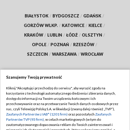
BIAŁYSTOK
/
BYDGOSZCZ
/
GDAŃSK
/
GORZÓW WLKP.
/
KATOWICE
/
KIELCE
/
KRAKÓW
/
LUBLIN
/
ŁÓDŹ
/
OLSZTYN
/
OPOLE
/
POZNAŃ
/
RZESZÓW
/
SZCZECIN
/
WARSZAWA
/
WROCŁAW
Szanujemy Twoją prywatność
Dołącz do nas:
Kliknij "Akceptuję i przechodzę do serwisu", aby wyrazić zgody na
korzystanie z technologii automatycznego śledzenia i zbierania danych,
TVP
dostęp do informacji na Twoim urządzeniu końcowym i ich
Abonament TVP
przechowywanie oraz na przetwarzanie Twoich danych osobowych przez
Regulamin TVP
nas, czyli Telewizję Polską S.A. w likwidacji (zwaną dalej również „TVP”),
Emisja w TVP
Polityka prywatności
Zaufanych Partnerów z IAB* (1201 firm)
oraz pozostałych
Zaufanych
Partnerów TVP (93 firm)
, w celach marketingowych (w tym do
Centrum informacji TVP
Moje zgody
zautomatyzowanego dopasowania reklam do Twoich zainteresowań i
mierzenia ich skuteczności) i pozostałych, które wskazujemy poniżej, a