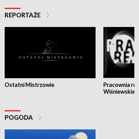
REPORTAŻE
Ostatni Mistrzowie
Pracownia re
Wiśniewskieg
POGODA