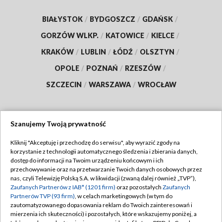
BIAŁYSTOK
/
BYDGOSZCZ
/
GDAŃSK
/
GORZÓW WLKP.
/
KATOWICE
/
KIELCE
/
KRAKÓW
/
LUBLIN
/
ŁÓDŹ
/
OLSZTYN
/
OPOLE
/
POZNAŃ
/
RZESZÓW
/
SZCZECIN
/
WARSZAWA
/
WROCŁAW
Szanujemy Twoją prywatność
Dołącz do nas:
Kliknij "Akceptuję i przechodzę do serwisu", aby wyrazić zgody na
korzystanie z technologii automatycznego śledzenia i zbierania danych,
TVP
dostęp do informacji na Twoim urządzeniu końcowym i ich
Abonament TVP
przechowywanie oraz na przetwarzanie Twoich danych osobowych przez
Regulamin TVP
nas, czyli Telewizję Polską S.A. w likwidacji (zwaną dalej również „TVP”),
Emisja w TVP
Zaufanych Partnerów z IAB* (1201 firm)
oraz pozostałych
Zaufanych
Polityka prywatności
Partnerów TVP (93 firm)
, w celach marketingowych (w tym do
Centrum informacji TVP
Moje zgody
zautomatyzowanego dopasowania reklam do Twoich zainteresowań i
mierzenia ich skuteczności) i pozostałych, które wskazujemy poniżej, a
Naziemna Telewizja Cyfrowa
Pomoc