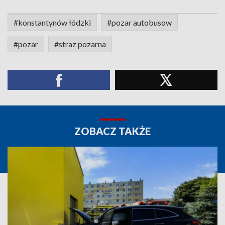
#konstantynów łódzki
#pozar autobusow
#pozar
#straz pozarna
ZOBACZ TAKŻE