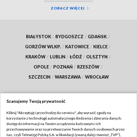
ZOBACZ WIĘCEJ
BIAŁYSTOK
/
BYDGOSZCZ
/
GDAŃSK
/
GORZÓW WLKP.
/
KATOWICE
/
KIELCE
/
KRAKÓW
/
LUBLIN
/
ŁÓDŹ
/
OLSZTYN
/
OPOLE
/
POZNAŃ
/
RZESZÓW
/
SZCZECIN
/
WARSZAWA
/
WROCŁAW
Szanujemy Twoją prywatność
Dołącz do nas:
Kliknij "Akceptuję i przechodzę do serwisu", aby wyrazić zgody na
korzystanie z technologii automatycznego śledzenia i zbierania danych,
TVP
dostęp do informacji na Twoim urządzeniu końcowym i ich
Abonament TVP
przechowywanie oraz na przetwarzanie Twoich danych osobowych przez
Regulamin TVP
nas, czyli Telewizję Polską S.A. w likwidacji (zwaną dalej również „TVP”),