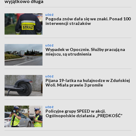
wyjątkowo długa
ŁÓDŹ
Pogoda znów dała się we znaki. Ponad 100
interwencji strażaków
ŁÓDŹ
Wypadek w Opocznie. Służby pracują na
miejscu, są utrudnienia
ŁÓDŹ
Pijana 19-latka na hulajnodze w Zduńskiej
Woli. Miała prawie 3 promile
ŁÓDŹ
Policyjne grupy SPEED w akcji.
Ogólnopolskie działania „PRĘDKOŚĆ”