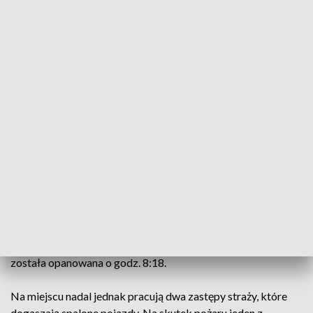
Strażacy około godz. 8 otrzymali zgłoszenie o pożarze
autobusu stojącego na prywatnej posesji przy ul. Zgierskiej.
Na miejsce zadysponowano 5 zastępów PSP i OSP.
ZOBACZ TEŻ ->
SCENY JAK Z FILMU AKCJI. POLICJA Z
TRZECH POWIATÓW GONIŁA CHIŃSKIEGO SUV-A
Na terenie posesji znajdowały się dwa autobusy.
Początkowo pożarem objęty był tylko jeden z pojazdów. W
chwili, gdy właściciel chciał przestawić drugi z autokarów,
ten również zapalił się.
Jak informuje Jędrzej Pawlak rzecznik Komendy
Wojewódzkiej Straży Pożarnej w Łodzi, sytuacja pożarowa
została opanowana o godz. 8:18.
Na miejscu nadal jednak pracują dwa zastępy straży, które
dogaszają spalone pojazdy. Na skutek pożaru jeden z