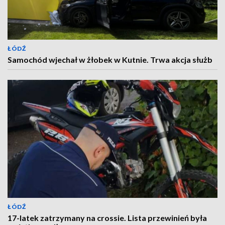
ŁÓDŹ
Samochód wjechał w żłobek w Kutnie. Trwa akcja służb
ŁÓDŹ
17-latek zatrzymany na crossie. Lista przewinień była