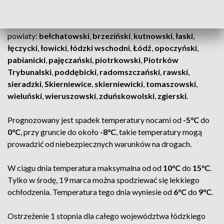
Ostrzeżenie obejmuje całe woj. łódzkie, w tym następujące
powiaty:
bełchatowski
,
brzeziński
,
kutnowski
,
łaski
,
łęczycki
,
łowicki
,
łódzki wschodni
,
Łódź
,
opoczyński
,
pabianicki
,
pajęczański
,
piotrkowski
,
Piotrków
Trybunalski
,
poddębicki
,
radomszczański
,
rawski
,
sieradzki
,
Skierniewice
,
skierniewicki
,
tomaszowski
,
wieluński
,
wieruszowski
,
zduńskowolski
,
zgierski
.
Prognozowany jest spadek temperatury nocami od
-5°C
do
0°C
, przy gruncie do około
-8°C
, takie temperatury mogą
prowadzić od niebezpiecznych warunków na drogach.
W ciągu dnia temperatura maksymalna od od
10°C
do
15°C
.
Tylko w środę, 19 marca można spodziewać się lekkiego
ochłodzenia. Temperatura tego dnia wyniesie od
6°C
do
9°C
.
Ostrzeżenie 1 stopnia dla całego województwa łódzkiego