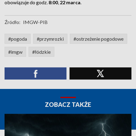
obowiązuje do godz.
8:00
,
22 marca
.
Źródło:
IMGW-PIB
#pogoda
#przymrozki
#ostrzeżenie pogodowe
#imgw
#łódzkie
ZOBACZ TAKŻE