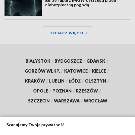
Burze i upały. IMGW ostrzega przed
niebezpieczną pogodą
ZOBACZ WIĘCEJ
BIAŁYSTOK
/
BYDGOSZCZ
/
GDAŃSK
/
GORZÓW WLKP.
/
KATOWICE
/
KIELCE
/
KRAKÓW
/
LUBLIN
/
ŁÓDŹ
/
OLSZTYN
/
OPOLE
/
POZNAŃ
/
RZESZÓW
/
SZCZECIN
/
WARSZAWA
/
WROCŁAW
Szanujemy Twoją prywatność
Dołącz do nas: