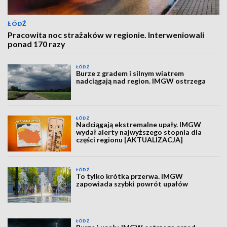
ŁÓDŹ
Pracowita noc strażaków w regionie. Interweniowali
ponad 170 razy
ŁÓDŹ
Burze z gradem i silnym wiatrem
nadciągają nad region. IMGW ostrzega
ŁÓDŹ
Nadciągają ekstremalne upały. IMGW
wydał alerty najwyższego stopnia dla
części regionu [AKTUALIZACJA]
ŁÓDŹ
To tylko krótka przerwa. IMGW
zapowiada szybki powrót upałów
ŁÓDŹ