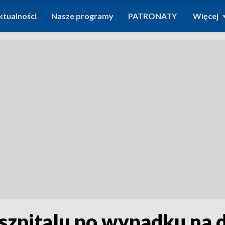
ktualności
Nasze programy
PATRONATY
Więcej
 szpitalu po wypadku na 