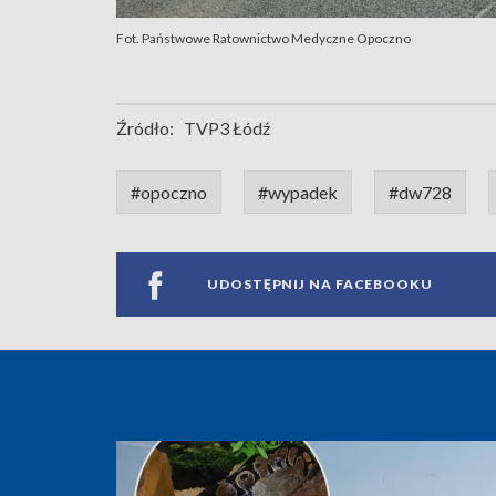
Fot. Państwowe Ratownictwo Medyczne Opoczno
Źródło:
TVP3 Łódź
#opoczno
#wypadek
#dw728
UDOSTĘPNIJ NA FACEBOOKU