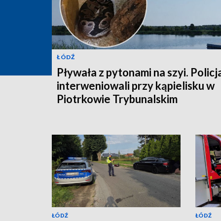
ŁÓDŹ
Pływała z pytonami na szyi. Policj
interweniowali przy kąpielisku w
Piotrkowie Trybunalskim
ŁÓDŹ
ŁÓDŹ