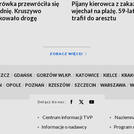
rówka przewróciła się
Pijany kierowca z zak
zdnię. Kruszywo
wjechał na plażę. 59-la
kowało drogę
trafił do aresztu
ZOBACZ WIĘCEJ
SZCZ
/
GDAŃSK
/
GORZÓW WLKP.
/
KATOWICE
/
KIELCE
/
KRA
N
/
OPOLE
/
POZNAŃ
/
RZESZÓW
/
SZCZECIN
/
WARSZAWA
/
W
Dołącz do nas:
Centrum informacji TVP
Naziemna
Informacje o nadawcy
Program d