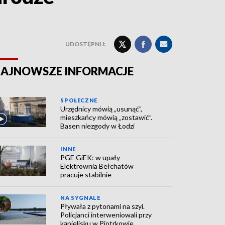
UDOSTĘPNIJ:
AJNOWSZE INFORMACJE
SPOŁECZNE
Urzędnicy mówią „usunąć”,
mieszkańcy mówią „zostawić”.
Basen niezgody w Łodzi
INNE
PGE GiEK: w upały
Elektrownia Bełchatów
pracuje stabilnie
NA SYGNALE
Pływała z pytonami na szyi.
Policjanci interweniowali przy
kąpielisku w Piotrkowie