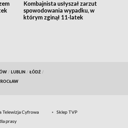
azem
Kombajnista usłyszał zarzut
tek
spowodowania wypadku, w
którym zginął 11-latek
KÓW
/
LUBLIN
/
ŁÓDŹ
/
ROCŁAW
 Telewizja Cyfrowa
Sklep TVP
la prasy