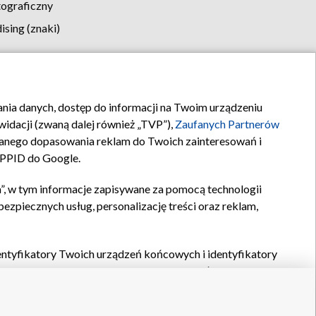
tograficzny
sing (znaki)
klamy
Kontakt
rania danych, dostęp do informacji na Twoim urządzeniu
idacji (zwaną dalej również „TVP”),
Zaufanych Partnerów
anego dopasowania reklam do Twoich zainteresowań i
a PPID do Google.
”, w tym informacje zapisywane za pomocą technologii
zpiecznych usług, personalizację treści oraz reklam,
identyfikatory Twoich urządzeń końcowych i identyfikatory
P,
Zaufanych Partnerów z IAB
oraz pozostałych
Zaufanych
 wyboru podstawowych reklam, wyboru spersonalizowanych
ch treści, pomiaru wydajności reklam, pomiaru wydajności