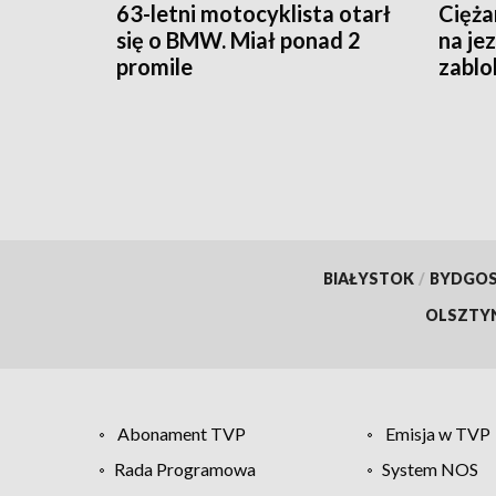
63-letni motocyklista otarł
Cięża
się o BMW. Miał ponad 2
na je
promile
zablo
BIAŁYSTOK
/
BYDGO
OLSZTY
Abonament TVP
Emisja w TVP
Rada Programowa
System NOS