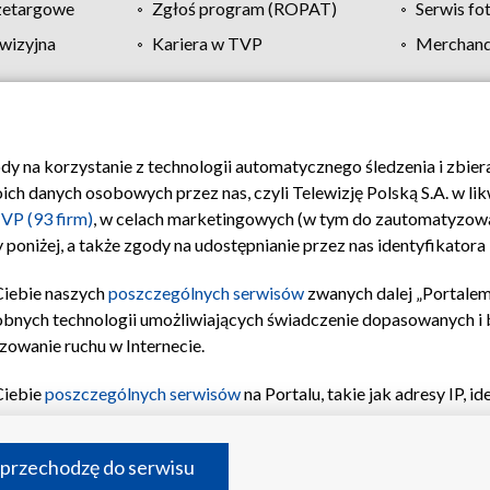
zetargowe
Zgłoś program (ROPAT)
Serwis fo
wizyjna
Kariera w TVP
Merchandi
Polityka prywatności
Moje zgody
Pomoc
Biuro re
ody na korzystanie z technologii automatycznego śledzenia i zbie
 danych osobowych przez nas, czyli Telewizję Polską S.A. w likw
VP (93 firm)
, w celach marketingowych (w tym do zautomatyzow
 poniżej, a także zgody na udostępnianie przez nas identyfikator
Ciebie naszych
poszczególnych serwisów
zwanych dalej „Portalem
obnych technologii umożliwiających świadczenie dopasowanych i be
zowanie ruchu w Internecie.
Ciebie
poszczególnych serwisów
na Portalu, takie jak adresy IP, 
sach Portalu czy historia odwiedzin będą przetwarzane przez TV
ji: przechowywania informacji na urządzeniu lub dostęp do nich,
©2026 Telewizja Polska S.A. w likwidacji
 przechodzę do serwisu
enia profilu spersonalizowanych treści, wyboru spersonalizowany