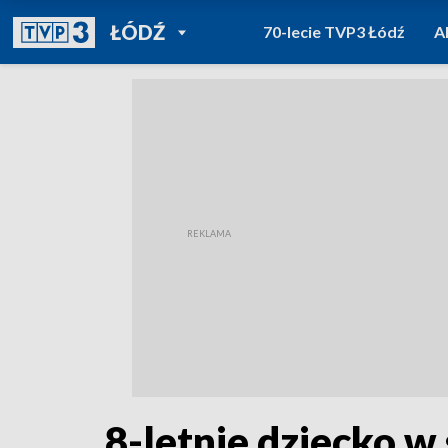
POWRÓT DO
ŁÓDŹ
70-lecie TVP3 Łódź
A
TVP REGIONY
8-letnie dziecko w