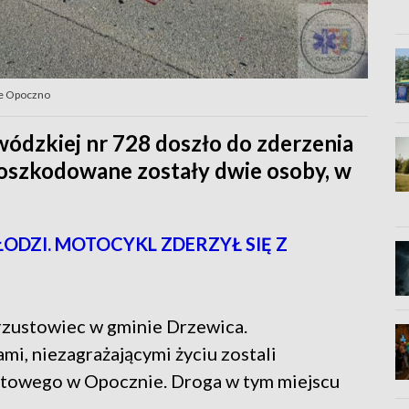
e Opoczno
wódzkiej nr 728 doszło do zderzenia
szkodowane zostały dwie osoby, w
DZI. MOTOCYKL ZDERZYŁ SIĘ Z
zustowiec w gminie Drzewica.
i, niezagrażającymi życiu zostali
atowego w Opocznie. Droga w tym miejscu