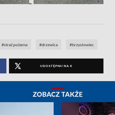
#straż pożarna
#drzewica
#brzustowiec
UDOSTĘPNIJ NA X
ZOBACZ TAKŻE