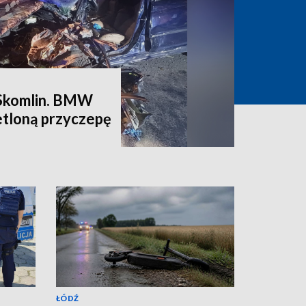
Skomlin. BMW
etloną przyczepę
ŁÓDŹ