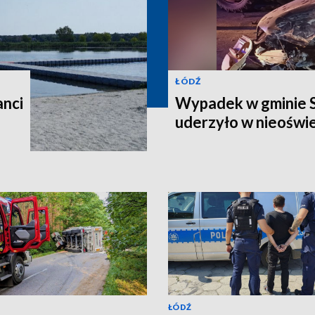
ŁÓDŹ
anci
Wypadek w gminie 
uderzyło w nieoświ
ŁÓDŹ