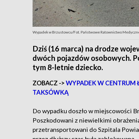
Wypadek w Brzustowcu/Fot. Państwowe Ratownictwo Medyczn
Dziś (16 marca) na drodze woje
dwóch pojazdów osobowych. Po
tym 8-letnie dziecko.
ZOBACZ ->
WYPADEK W CENTRUM ŁO
TAKSÓWKĄ
Do wypadku doszło w miejscowości Br
Poszkodowani z niewielkimi obrażeniam
przetransportowani do Szpitala Powi
przez dłuższy czas była zablokowana.