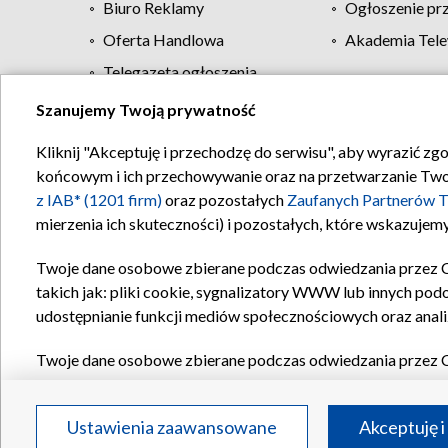
Biuro Reklamy
Ogłoszenie pr
Oferta Handlowa
Akademia Tele
Telegazeta ogłoszenia
Szanujemy Twoją prywatność
Regulamin TVP
Kliknij "Akceptuję i przechodzę do serwisu", aby wyrazić zg
końcowym i ich przechowywanie oraz na przetwarzanie Twoich
z IAB* (1201 firm)
oraz pozostałych
Zaufanych Partnerów T
mierzenia ich skuteczności) i pozostałych, które wskazujemy
Twoje dane osobowe zbierane podczas odwiedzania przez 
takich jak: pliki cookie, sygnalizatory WWW lub innych pod
udostępnianie funkcji mediów społecznościowych oraz anali
Twoje dane osobowe zbierane podczas odwiedzania przez 
plików cookie, informacje o Twoich wyszukiwaniach w serwi
Partnerów TVP
dla realizacji następujących celów i funkc
Ustawienia zaawansowane
Akceptuję i
reklam, tworzenia profilu spersonalizowanych reklam, tworz