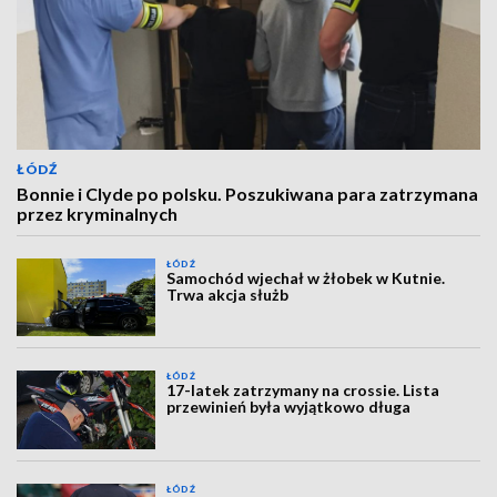
ŁÓDŹ
Bonnie i Clyde po polsku. Poszukiwana para zatrzymana
przez kryminalnych
ŁÓDŹ
Samochód wjechał w żłobek w Kutnie.
Trwa akcja służb
ŁÓDŹ
17-latek zatrzymany na crossie. Lista
przewinień była wyjątkowo długa
ŁÓDŹ