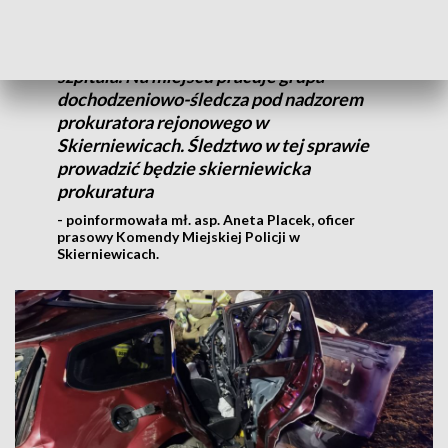
Śmierć na miejscu poniósł pasażer,
kierowca został przetransportowany do
szpitala. Na miejscu pracuje grupa
dochodzeniowo-śledcza pod nadzorem
prokuratora rejonowego w
Skierniewicach. Śledztwo w tej sprawie
prowadzić będzie skierniewicka
prokuratura
- poinformowała mł. asp. Aneta Placek, oficer
prasowy Komendy Miejskiej Policji w
Skierniewicach.