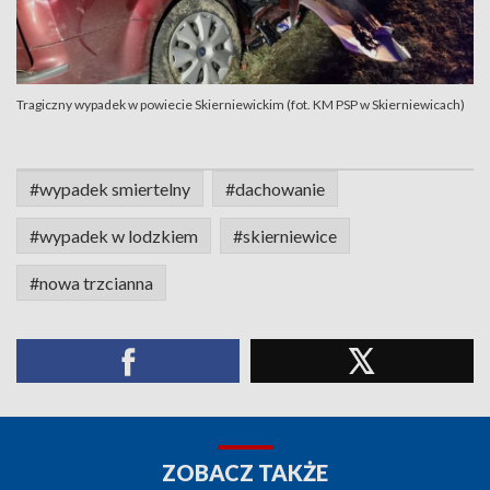
Tragiczny wypadek w powiecie Skierniewickim (fot. KM PSP w Skierniewicach)
#wypadek smiertelny
#dachowanie
#wypadek w lodzkiem
#skierniewice
#nowa trzcianna
ZOBACZ TAKŻE