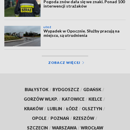
Pogoda znów dała się we znaki. Ponad 100
interwencji strażaków
ŁÓDŹ
Wypadek w Opocznie. Służby pracują na
miejscu, są utrudnienia
ZOBACZ WIĘCEJ
BIAŁYSTOK
/
BYDGOSZCZ
/
GDAŃSK
/
GORZÓW WLKP.
/
KATOWICE
/
KIELCE
/
KRAKÓW
/
LUBLIN
/
ŁÓDŹ
/
OLSZTYN
/
OPOLE
/
POZNAŃ
/
RZESZÓW
/
SZCZECIN
/
WARSZAWA
/
WROCŁAW