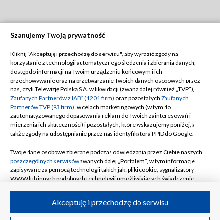
Szanujemy Twoją prywatność
Dołącz do nas:
Kliknij "Akceptuję i przechodzę do serwisu", aby wyrazić zgody na
korzystanie z technologii automatycznego śledzenia i zbierania danych,
TVP
dostęp do informacji na Twoim urządzeniu końcowym i ich
Abonament TVP
przechowywanie oraz na przetwarzanie Twoich danych osobowych przez
Regulamin TVP
nas, czyli Telewizję Polską S.A. w likwidacji (zwaną dalej również „TVP”),
Emisja w TVP
Polityka prywatności
Zaufanych Partnerów z IAB* (1201 firm)
oraz pozostałych
Zaufanych
Partnerów TVP (93 firm)
, w celach marketingowych (w tym do
Centrum informacji TVP
Moje zgody
zautomatyzowanego dopasowania reklam do Twoich zainteresowań i
mierzenia ich skuteczności) i pozostałych, które wskazujemy poniżej, a
Naziemna Telewizja Cyfrowa
Pomoc
także zgody na udostępnianie przez nas identyfikatora PPID do Google.
Sklep TVP
Biuro reklamy
Twoje dane osobowe zbierane podczas odwiedzania przez Ciebie naszych
Rada Programowa
Kontakt
poszczególnych serwisów
zwanych dalej „Portalem”, w tym informacje
zapisywane za pomocą technologii takich jak: pliki cookie, sygnalizatory
System NOS
WWW lub innych podobnych technologii umożliwiających świadczenie
dopasowanych i bezpiecznych usług, personalizację treści oraz reklam,
Informacje o nadawcy
Kanały
udostępnianie funkcji mediów społecznościowych oraz analizowanie
Akceptuję i przechodzę do serwisu
ruchu w Internecie.
Program dla prasy
©2026 Telewizja Polska S.A. w likwidacji